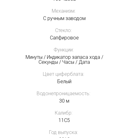
Механизм:
С ручным заводом
Стекло:
Сапфировое
Функции:
Минуты / Индикатор запаса хода /
Секунды / Часы / Дата
Цвет циферблата:
Белый
Водонепроницаемость:
30 м
Калибр:
11C5
Год выпуска: