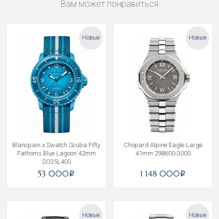
Вам может понравиться
Новые
Новые
Blancpain x Swatch Scuba Fifty
Chopard Alpine Eagle Large
Fathoms Blue Lagoon 42mm
41mm 298600-3000
SO35L400
53 000
1 148 000
i
i
Новые
Новые