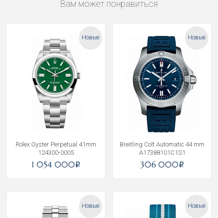
Вам может понравиться
Новые
Новые
Rolex Oyster Perpetual 41mm
Breitling Colt Automatic 44 mm
124300-0005
A17388101C1S1
1 054 000
306 000
i
i
Новые
Новые