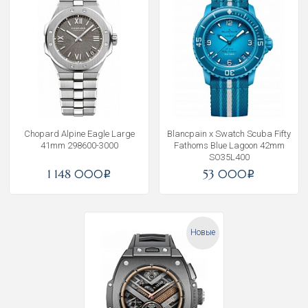
Chopard Alpine Eagle Large
Blancpain x Swatch Scuba Fifty
41mm 298600-3000
Fathoms Blue Lagoon 42mm
SO35L400
1 148 000
53 000
i
i
Новые