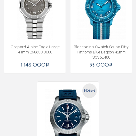
Chopard Alpine Eagle Large
Blancpain x Swatch Scuba Fifty
41mm 298600-3000
Fathoms Blue Lagoon 42mm
SO35L400
1 148 000
53 000
i
i
Новые