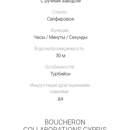
С ручным заводом
Стекло:
Сапфировое
Функции:
Часы / Минуты / Секунды
Водонепроницаемость:
30 м
Особенности:
Турбийон
Инкрустация драгоценными
камнями:
да
BOUCHERON
COLLABORATIONS CYPRIS