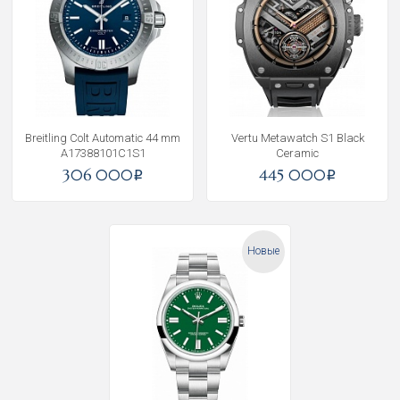
Breitling Colt Automatic 44 mm
Vertu Metawatch S1 Black
A17388101C1S1
Ceramic
306 000
445 000
i
i
Новые
Получать на почту