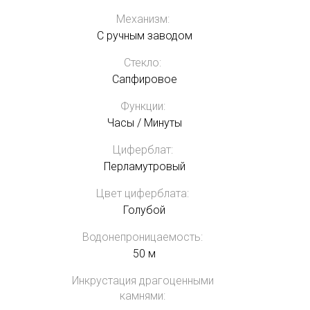
Механизм:
С ручным заводом
Стекло:
Сапфировое
Функции:
Часы / Минуты
Циферблат:
Перламутровый
Цвет циферблата:
Голубой
Водонепроницаемость:
50 м
Инкрустация драгоценными
камнями: