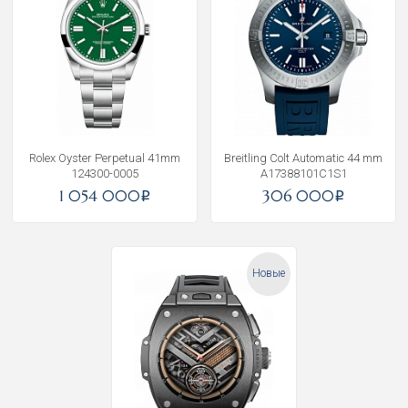
Rolex Oyster Perpetual 41mm
Breitling Colt Automatic 44 mm
124300-0005
A17388101C1S1
1 054 000
306 000
i
i
Новые