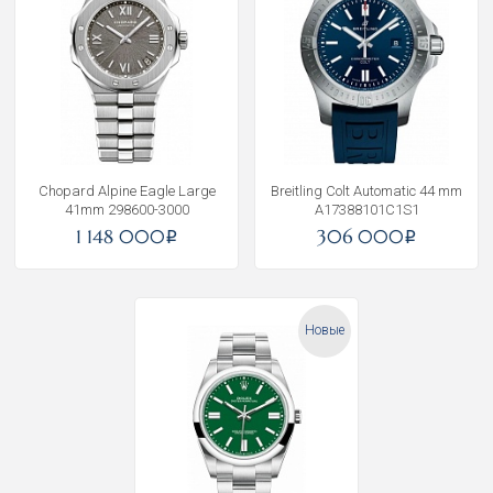
Chopard Alpine Eagle Large
Breitling Colt Automatic 44 mm
41mm 298600-3000
A17388101C1S1
1 148 000
306 000
i
i
Новые
Получать на почту