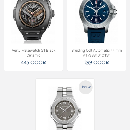
Vertu Metawatch S1 Black
Breitling Colt Automatic 44 mm
Ceramic
A17388101C1S1
445 000
299 000
i
i
Новые
Получать на почту