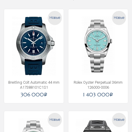
Новые
Новые
Breitling Colt Automatic 44 mm
Rolex Oyster Perpetual 36mm
A17388101C1S1
126000-0006
306 000
1 403 000
i
i
Новые
Новые