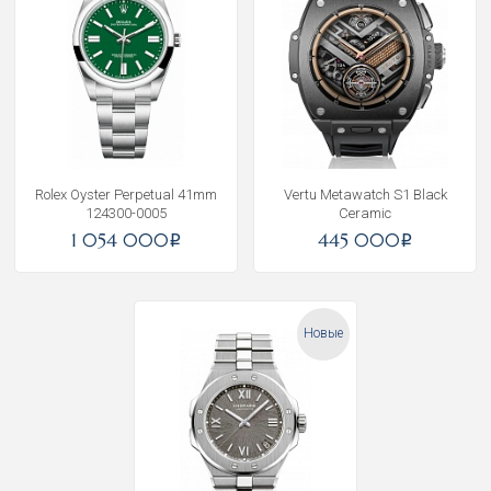
Rolex Oyster Perpetual 41mm
Vertu Metawatch S1 Black
124300-0005
Ceramic
1 054 000
445 000
i
i
Новые
Получать на почту