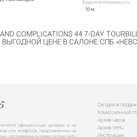
Водонепроницаемость:
30 м
AND COMPLICATIONS 44 7-DAY TOURBIL
 ВЫГОДНОЙ ЦЕНЕ В САЛОНЕ СПБ «НЕВС
Сегодня в продаж
Комиссионный от
Архив часов
е является официальным дилером и не
Архив Vertu
сов или телефонов, представленных на
Инструкции
оны, продаваемые в сервис-салоне Vertu