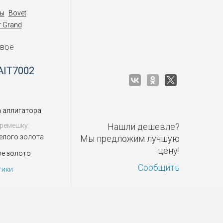
ы
Bovet
r Grand
овое
AIT7002
 аллигатора
ремешку:
Нашли дешевле?
белого золота
Мы предложим лучшую
цену!
ое золото
Сообщить
тики