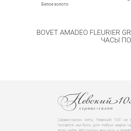
Белое золото
BOVET AMADEO FLEURIER GR
ЧАСЫ ПО
Сервис-салон Vertu "Невский 105" н
пытается им быть для любых марок ча
этом сайте. Абсолютно все часы и телеф