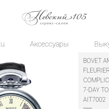
tu
Аксессуары
Вык
BOVET A
FLEURIE
COMPLIC
7-DAY T
AIT7002