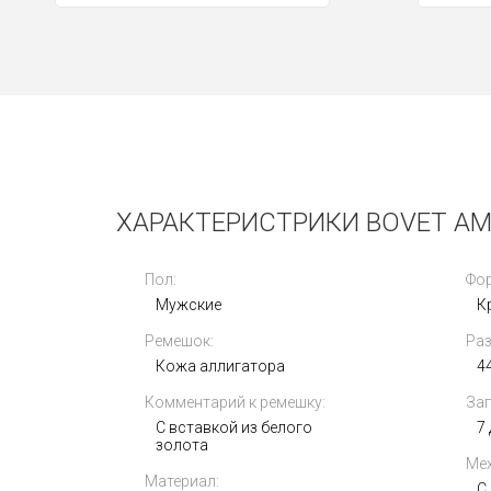
Новые
ХАРАКТЕРИСТРИКИ BOVET AMA
Пол:
Фор
Мужские
К
Ремешок:
Раз
Breitling Colt Automatic 44 mm
A17388101C1S1
Кожа аллигатора
4
Комментарий к ремешку:
Зап
299 000
i
С вставкой из белого
7
золота
Мех
Материал:
С