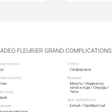
DEO FLEURIER GRAND COMPLICATIONS 4
ма корпуса:
Стекло:
руг
Сапфировое
мер корпуса:
Функции:
4 мм
Минуты / Индикатор
запаса хода / Секунды /
Часы
ас хода:
 дней
Цвет циферблата:
Белый / Серебристый
анизм:
 ручным заводом