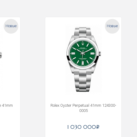
Новые
Новые
ge 41mm
Rolex Oyster Perpetual 41mm 124300-
0005
1 030 000
i