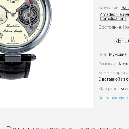
Категории:
Час
Amadeo Fleurie
Complications
Состояние: Н
REF: 
Пол:
Мужские
Ремешок:
Кожа
Комментарий к 
С вставкой из 
Материал:
Бел
Все характерис