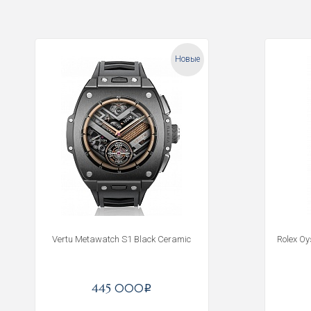
Новые
Vertu Metawatch S1 Black Ceramic
Rolex O
445 000
i