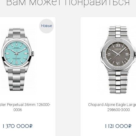
Вам может понравиться
Новые
yster Perpetual 36mm 126000-
Chopard Alpine Eagle Lar
0006
298600-3000
Получать на почту
1 370 000
1 121 000
i
i