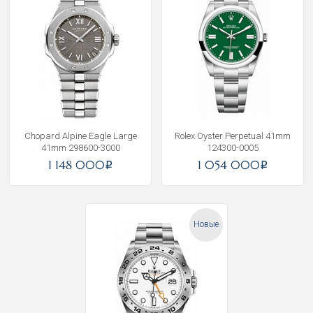
Chopard Alpine Eagle Large
Rolex Oyster Perpetual 41mm
41mm 298600-3000
124300-0005
1 148 000
1 054 000
i
i
Новые