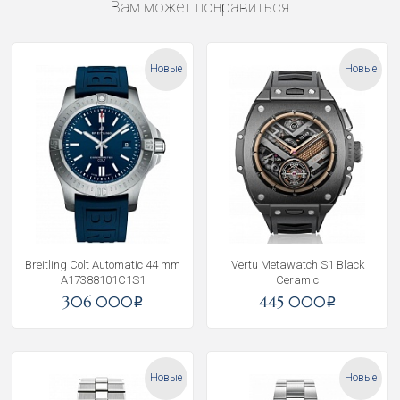
Вам может понравиться
Новые
Новые
Breitling Colt Automatic 44 mm
Vertu Metawatch S1 Black
A17388101C1S1
Ceramic
306 000
445 000
i
i
Новые
Новые