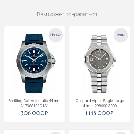
Вам может понравиться
Новые
Новые
Breitling Colt Automatic 44 mm
Chopard Alpine Eagle Large
A17388101C1S1
41mm 298600-3000
306 000
1 148 000
i
i