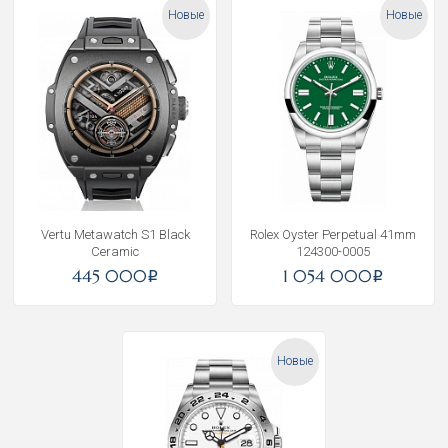
Новые
Новые
Vertu Metawatch S1 Black
Rolex Oyster Perpetual 41mm
Ceramic
124300-0005
445 000
1 054 000
i
i
Новые