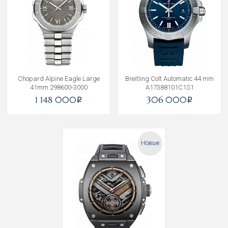
Chopard Alpine Eagle Large
Breitling Colt Automatic 44 mm
41mm 298600-3000
A17388101C1S1
1 148 000
306 000
i
i
Новые
Получать на почту