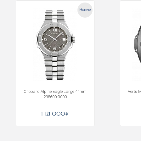
Новые
Chopard Alpine Eagle Large 41mm
Vertu 
298600-3000
1 121 000
i