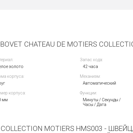
BOVET CHATEAU DE MOTIERS COLLECTI
ериал:
Запас хода:
елое золото
42 часа
ма корпуса:
Механизм:
руг
Автоматический
мер корпуса:
Функции:
0 мм
Минуты / Секунды /
Часы / Дата
 COLLECTION MOTIERS HMS003 - ШВЕ