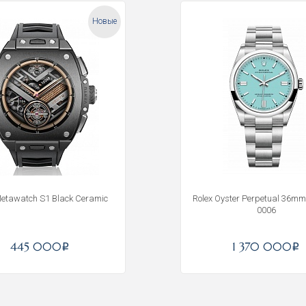
Новые
Metawatch S1 Black Ceramic
Rolex Oyster Perpetual 36mm
0006
Получать на почту
445 000
1 370 000
i
i