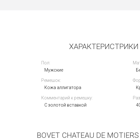
Новые
ХАРАКТЕРИСТРИКИ 
Пол:
Мат
Мужские
Б
Ремешок:
Фор
Rolex Oyster Perpetual 41mm 124300-
Кожа аллигатора
0005
К
Комментарий к ремешку:
Раз
1 030 000
i
С золотой вставкой
4
BOVET CHATEAU DE MOTIERS