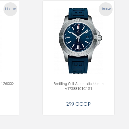
Новые
Новые
 126000-
Breitling Colt Automatic 44 mm
A17388101C1S1
299 000
i