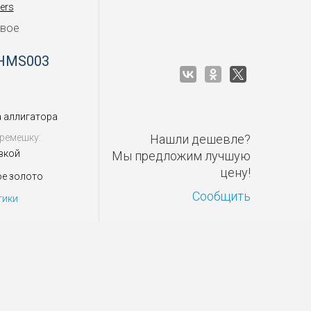
ers
овое
 HMS003
 аллигатора
ремешку:
Нашли дешевле?
вкой
Мы предложим лучшую
цену!
ое золото
Сообщить
тики