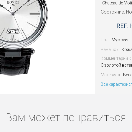
Chateau de Moti
Состояние: Н
REF:
Пол:
Мужские
Ремешок:
Кожа
Комментарий к 
С золотой вста
Материал:
Бел
Все характерис
Вам может понравиться