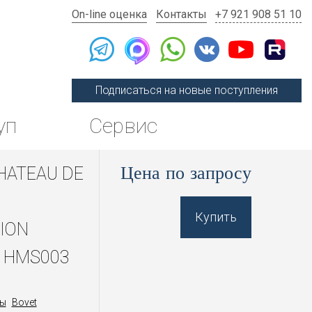
On-line оценка
Контакты
+7 921 908 51 10
Подписаться на новые поступления
уп
Сервис
Цена по запросу
HATEAU DE
Купить
ION
 HMS003
ы
Bovet