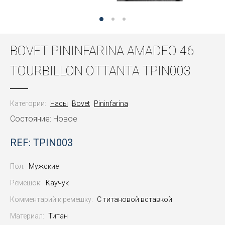
BOVET PININFARINA AMADEO 46
TOURBILLON OTTANTA TPIN003
Категории:
Часы
Bovet
Pininfarina
Состояние: Новое
REF: TPIN003
Пол:
Мужские
Ремешок:
Каучук
Комментарий к ремешку:
С титановой вставкой
Материал:
Титан