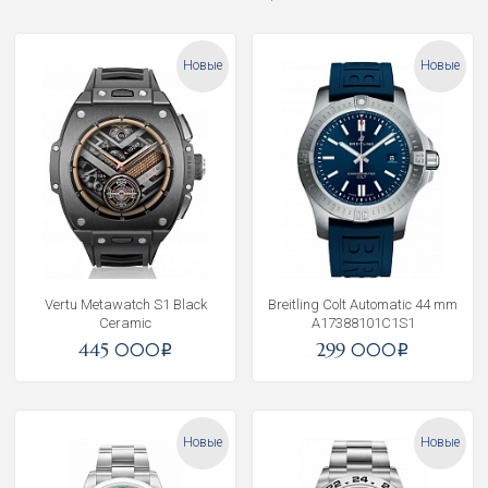
Новые
Новые
Vertu Metawatch S1 Black
Breitling Colt Automatic 44 mm
Ceramic
A17388101C1S1
445 000
299 000
i
i
Новые
Новые