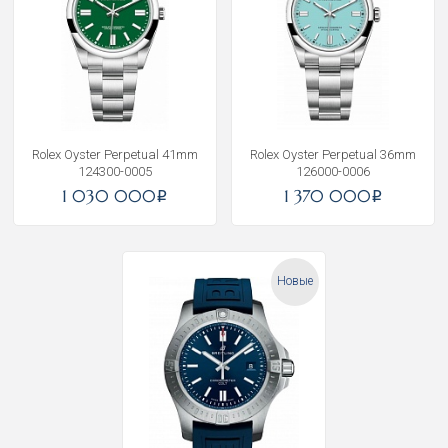
Rolex Oyster Perpetual 41mm
Rolex Oyster Perpetual 36mm
124300-0005
126000-0006
1 030 000
1 370 000
i
i
Новые
Получать на почту