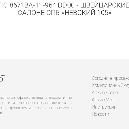
IC 8671BA-11-964 DD00 - ШВЕЙЦАРСКИ
САЛОНЕ СПБ «НЕВСКИЙ 105»
Сегодня в продаж
Комиссионный от
Архив часов
е является официальным дилером и не
Архив Vertu
сов или телефонов, представленных на
Инструкции
оны, продаваемые в сервис-салоне Vertu
в.
Новости