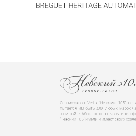
BREGUET HERITAGE AUTOMAT
Сервис-салон Vertu "Невский 105" н
пытается им быть для любых марок ча
этом сайте. Абсолютно все часы и телеф
"Невский 105" имели и имеют своих хозяе