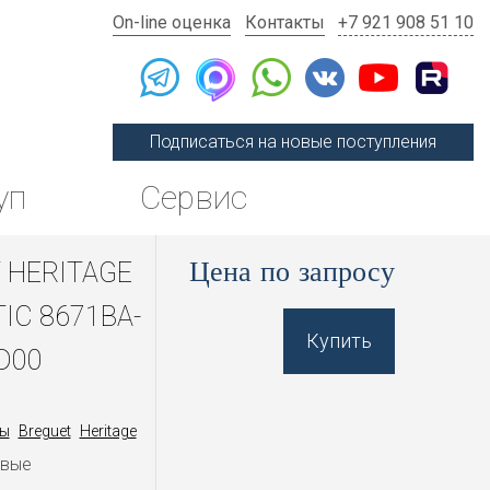
On-line оценка
Контакты
+7 921 908 51 10
Подписаться на новые поступления
уп
Сервис
Цена по запросу
 HERITAGE
IC 8671BA-
Купить
D00
ы
Breguet
Heritage
овые