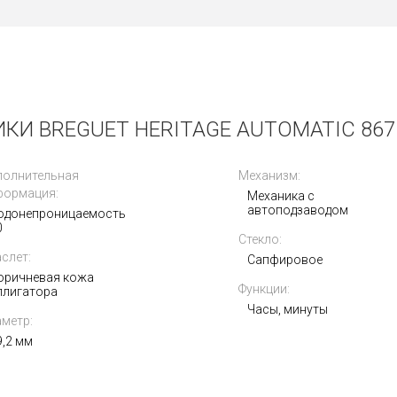
КИ BREGUET HERITAGE AUTOMATIC 8671
полнительная
Механизм:
формация:
Механика с
автоподзаводом
одонепроницаемость
0
Стекло:
слет:
Сапфировое
оричневая кожа
Функции:
ллигатора
Часы, минуты
метр:
9,2 мм