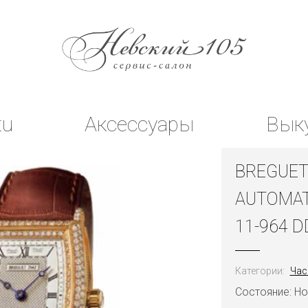
tu
Аксессуары
Вык
BREGUET
AUTOMAT
11-964 D
Категории:
Час
Состояние: Н