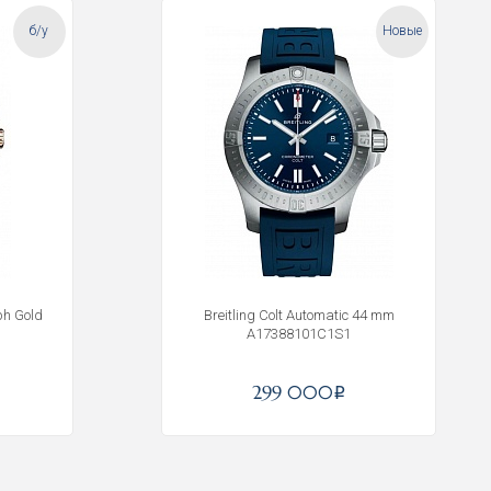
б/у
Новые
ph Gold
Breitling Colt Automatic 44 mm
A17388101C1S1
299 000
i