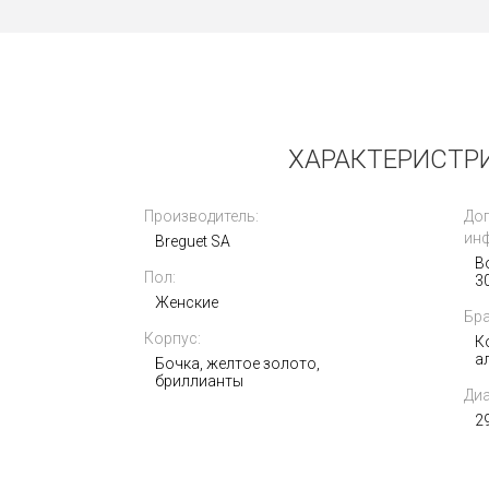
б/у
ХАРАКТЕРИСТРИ
Производитель:
До
ин
Breguet SA
В
Пол:
3
Breguet Marine Big Date 39mm
5817ST/12SV0
Женские
Бра
Корпус:
К
770 000
а
i
Бочка, желтое золото,
бриллианты
Диа
2