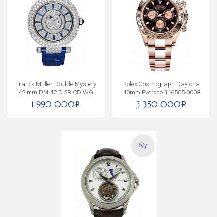
Franck Muller Double Mystery
Rolex Cosmograph Daytona
42 mm DM 42 D 2R CD WG
40mm Everose 116505-0008
1 990 000
3 350 000
i
i
б/у