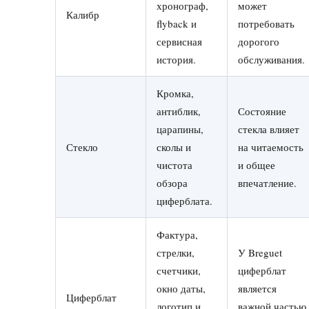
хронограф,
может
Калибр
flyback и
потребовать
сервисная
дорогого
история.
обслуживания.
Кромка,
антиблик,
Состояние
царапины,
стекла влияет
Стекло
сколы и
на читаемость
чистота
и общее
обзора
впечатление.
циферблата.
Фактура,
стрелки,
У Breguet
счетчики,
циферблат
окно даты,
является
Циферблат
логотип и
важной частью