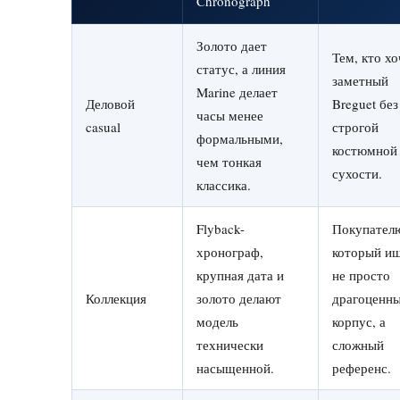
Chronograph
Золото дает
Тем, кто хо
статус, а линия
заметный
Marine делает
Деловой
Breguet без
часы менее
casual
строгой
формальными,
костюмной
чем тонкая
сухости.
классика.
Flyback-
Покупател
хронограф,
который и
крупная дата и
не просто
Коллекция
золото делают
драгоценн
модель
корпус, а
технически
сложный
насыщенной.
референс.