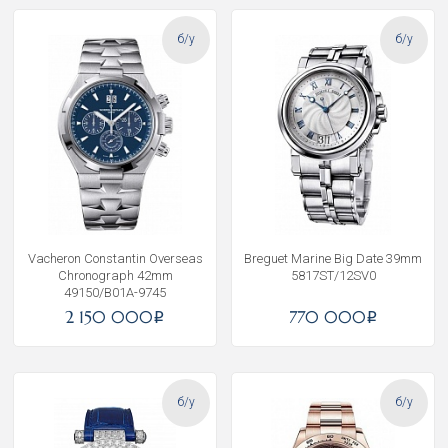
б/у
б/у
Vacheron Constantin Overseas
Breguet Marine Big Date 39mm
Chronograph 42mm
5817ST/12SV0
49150/B01A-9745
2 150 000
770 000
i
i
б/у
б/у