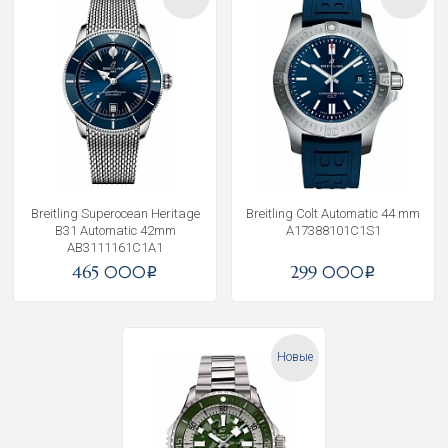
Breitling Superocean Heritage
Breitling Colt Automatic 44 mm
B31 Automatic 42mm
A17388101C1S1
AB3111161C1A1
465 000
299 000
i
i
Новые