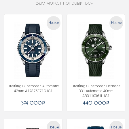
Вам может понравиться
Новые
Новые
Breitling Superocean Automatic
Breitling Superocean Heritage
42mm A17375E71C1S1
B31 Automatic 40mm
AB3110361L1S1
374 000
440 000
i
i
Новые
Новые