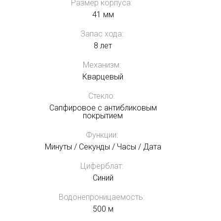
Размер корпуса:
41 мм
Запас хода:
8 лет
Механизм:
Кварцевый
Стекло:
Сапфировое с антибликовым
покрытием
Функции:
Минуты / Секунды / Часы / Дата
Циферблат:
Синий
Водонепроницаемость:
500 м