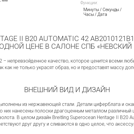
2 мм
Функции:
Минуты / Секунды /
Часы / Дата
TAGE II B20 AUTOMATIC 42 AB2010121
ОДНОЙ ЦЕНЕ В САЛОНЕ СПБ «НЕВСКИЙ 
ic 42 – непревзойденное качество, которое ценится всеми л
ак как не только украсят образ, но и предоставят массу д
ВНЕШНИЙ ВИД И ДИЗАЙН
tic выполнены из нержавеющей стали. Детали циферблата и 
сто них нанесены полоски драгоценным металлом различный 
лота. В целом дизайн Breitling Superocean Heritage II B20 
ветствуют друг другу и сливаются в одно целое, что аксес