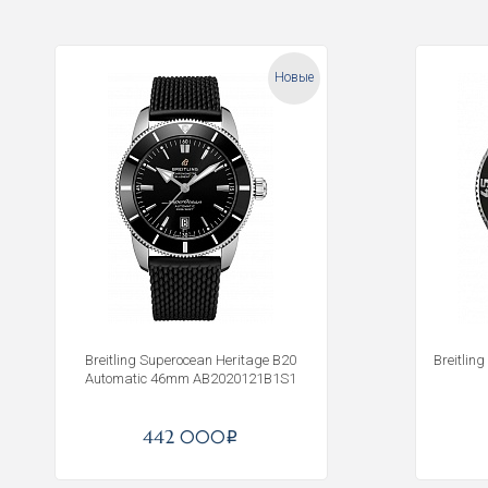
Новые
Breitling Superocean Heritage B20
Breitli
Automatic 46mm AB2020121B1S1
442 000
i