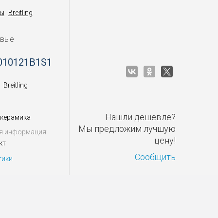
ы
Breitling
овые
010121B1S1
Breitling
Нашли дешевле?
 керамика
Мы предложим лучшую
я информация:
цену!
кт
Сообщить
тики