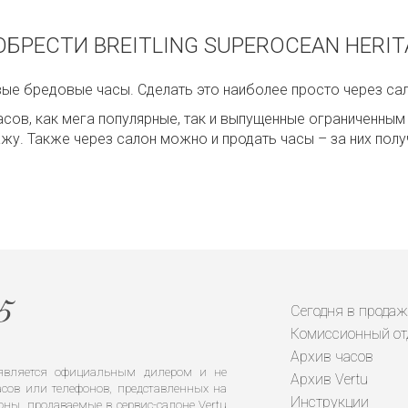
БРЕСТИ BREITLING SUPEROCEAN HERITA
вые бредовые часы. Сделать это наиболее просто через сал
асов, как мега популярные, так и выпущенные ограниченны
дажу. Также через салон можно и продать часы – за них по
Сегодня в продаж
Комиссионный от
Архив часов
е является официальным дилером и не
Архив Vertu
сов или телефонов, представленных на
Инструкции
оны, продаваемые в сервис-салоне Vertu