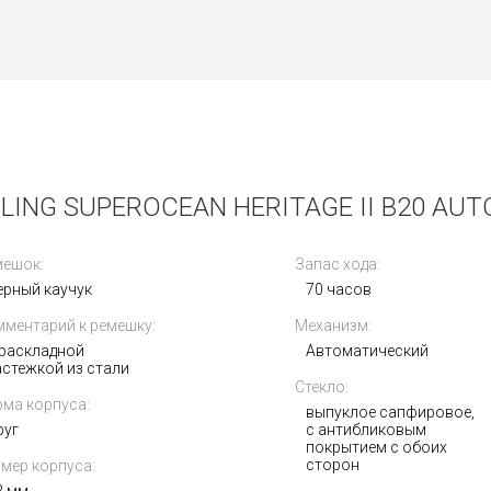
ING SUPEROCEAN HERITAGE II B20 AUT
мешок:
Запас хода:
ерный каучук
70 часов
ментарий к ремешку:
Механизм:
 раскладной
Автоматический
астежкой из стали
Стекло:
ма корпуса:
выпуклое сапфировое,
Получать на почту
руг
с антибликовым
покрытием с обoих
сторон
мер корпуса: