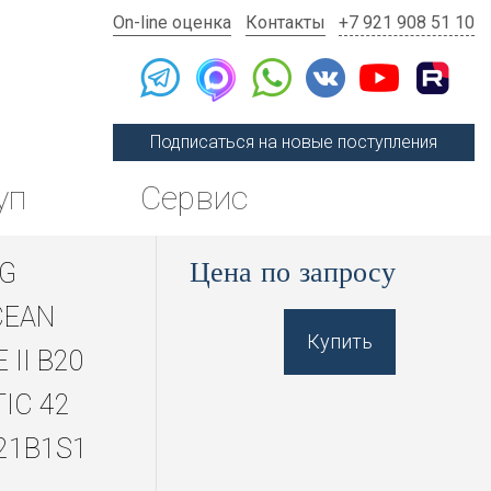
On-line оценка
Контакты
+7 921 908 51 10
Подписаться на новые поступления
уп
Сервис
Цена по запросу
NG
CEAN
Купить
 II B20
IC 42
21B1S1