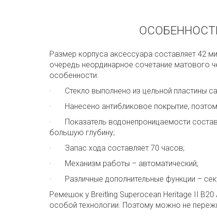
ОСОБЕННОСТИ 
Размер корпуса аксессуара составляет 42 ми
очередь неординарное сочетание матового че
особенности:
· Стекло выполнено из цельной пластины са
· Нанесено антибликовое покрытие, поэтому
· Показатель водонепроницаемости составля
большую глубину;
· Запас хода составляет 70 часов;
· Механизм работы – автоматический;
· Различные дополнительные функции – секун
Ремешок у Breitling Superocean Heritage II B
особой технологии. Поэтому можно не пережив