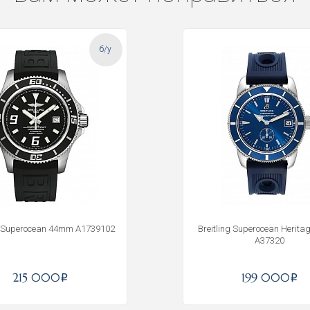
б/у
ng Superocean 44mm A1739102
Breitling Superocean Herit
A37320
215 000
199 000
i
i