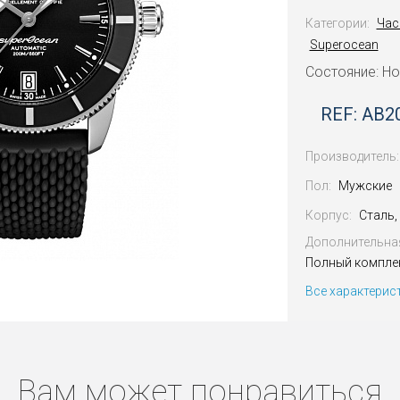
Категории:
Час
Superocean
Состояние: Н
REF: AB2
Производитель:
Пол:
Мужские
Корпус:
Сталь,
Дополнительна
Полный компле
Все характерис
Вам может понравиться