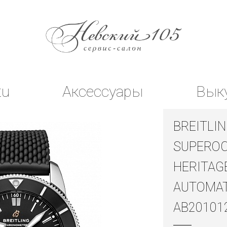
tu
Аксессуары
Вык
BREITLI
SUPERO
HERITAGE
AUTOMAT
AB20101