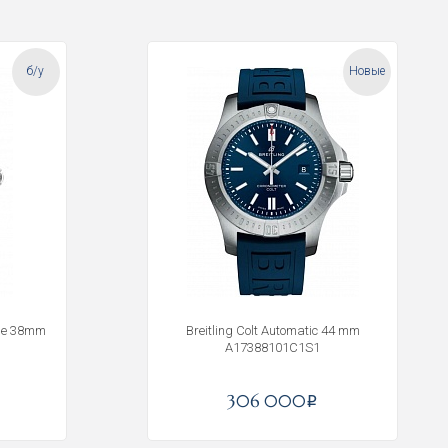
б/у
Новые
age 38mm
Breitling Colt Automatic 44 mm
A17388101C1S1
306 000
i