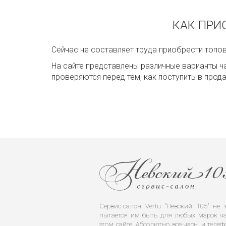
КАК ПРИО
Сейчас не составляет труда приобрести топо
На сайте представлены различные варианты ч
проверяются перед тем, как поступить в про
Сервис-салон Vertu "Невский 105" н
пытается им быть для любых марок ча
этом сайте. Абсолютно все часы и телеф