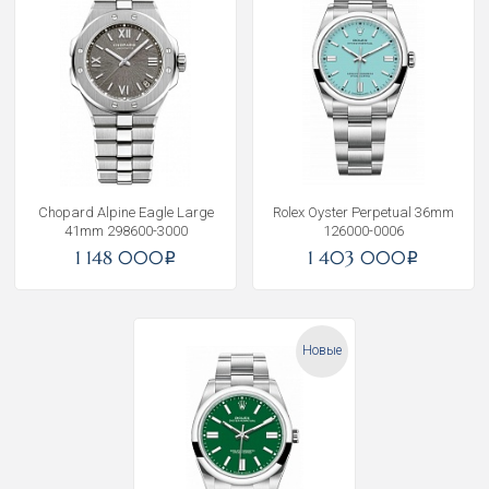
Получать на почту
Chopard Alpine Eagle Large
Rolex Oyster Perpetual 36mm
41mm 298600-3000
126000-0006
1 148 000
1 403 000
i
i
Новые