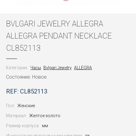
BVLGARI JEWELRY ALLEGRA
ALLEGRA PENDANT NECKLACE
CL852113
Категории:
Часы
Bvlgari Jewelry
ALLEGRA
Состояние: Новое
REF: CL852113
Пол:
Женские
Материал:
Желтое золото
Размер корпуса:
мм
Инкрустация драгоценными камнями:
да