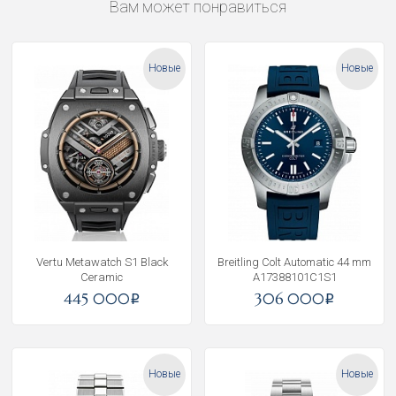
Вам может понравиться
Новые
Новые
Vertu Metawatch S1 Black
Breitling Colt Automatic 44 mm
Ceramic
A17388101C1S1
445 000
306 000
i
i
Новые
Новые