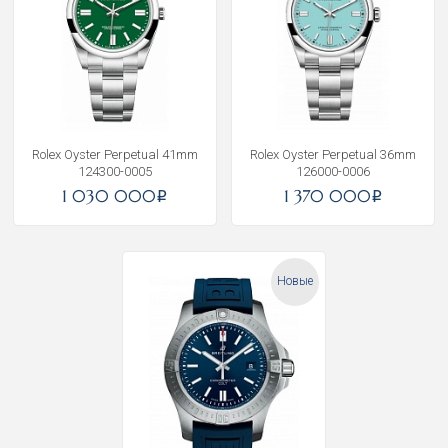
Rolex Oyster Perpetual 41mm
Rolex Oyster Perpetual 36mm
124300-0005
126000-0006
1 030 000
1 370 000
i
i
Новые
Получать на почту