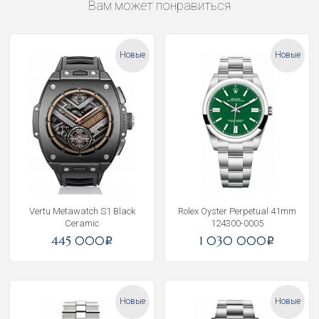
Вам может понравиться
Новые
Новые
Vertu Metawatch S1 Black
Rolex Oyster Perpetual 41mm
Ceramic
124300-0005
445 000
1 030 000
i
i
Новые
Новые