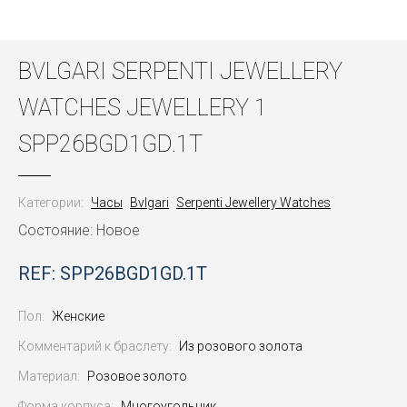
BVLGARI SERPENTI JEWELLERY
WATCHES JEWELLERY 1
SPP26BGD1GD.1T
Категории:
Часы
Bvlgari
Serpenti Jewellery Watches
Состояние: Новое
REF: SPP26BGD1GD.1T
Пол:
Женские
Комментарий к браслету:
Из розового золота
Материал:
Розовое золото
Форма корпуса:
Многоугольник