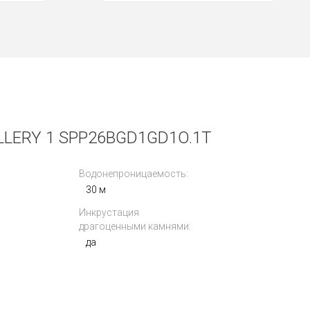
LERY 1 SPP26BGD1GD1O.1T
Водонепроницаемость:
30 м
Инкрустация
драгоценными камнями:
да