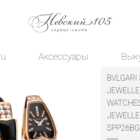
tu
Аксессуары
Вык
BVLGARI
JEWELLE
WATCHE
JEWELLE
SPP26BG