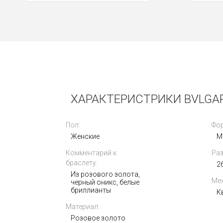
Новые
ХАРАКТЕРИСТРИКИ BVLGAR
Пол:
Фор
Женские
М
Комментарий к
Раз
Vertu Metawatch S1 Black Ceramic
браслету:
2
Из розового золота,
Мех
черный оникс, белые
445 000
бриллианты
i
К
Материал:
Розовое золото