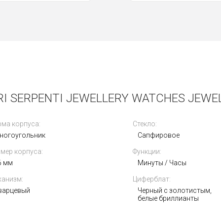
I SERPENTI JEWELLERY WATCHES JEWEL
ма корпуса:
Стекло:
ногоугольник
Сапфировое
мер корпуса:
Функции:
6 мм
Минуты / Часы
анизм:
Циферблат:
варцевый
Черный с золотистым,
белые бриллианты