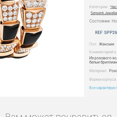
Категории:
Час
Serpenti Jewell
Состояние: Н
REF: SPP2
Пол:
Женские
Комментарий к 
Из розового зо
белые бриллиа
Материал:
Роз
Форма корпуса:
Все характерис