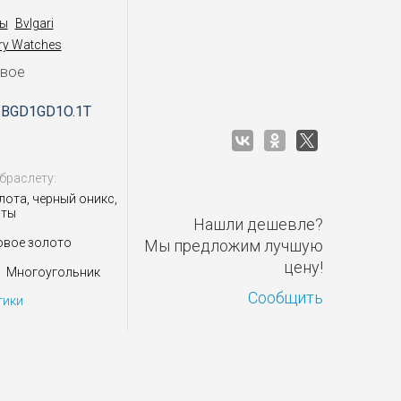
ы
Bvlgari
ery Watches
овое
6BGD1GD1O.1T
браслету:
лота, черный оникс,
нты
Нашли дешевле?
овое золото
Мы предложим лучшую
цену!
Многоугольник
Сообщить
тики