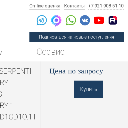
On-line оценка
Контакты
+7 921 908 51 10
Подписаться на новые поступления
уп
Сервис
Цена по запросу
 SERPENTI
RY
Купить
S
RY 1
D1GD1O.1T