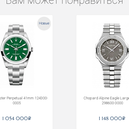
Вам может понравиться
Новые
yster Perpetual 41mm 124300-
Chopard Alpine Eagle Lar
0005
298600-3000
Получать на почту
1 054 000
1 148 000
i
i