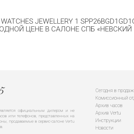
Y WATCHES JEWELLERY 1 SPP26BGD1GD1
ОДНОЙ ЦЕНЕ В САЛОНЕ СПБ «НЕВСКИЙ 
Сегодня в продаж
Комиссионный от
Архив часов
е является официальным дилером и не
Архив Vertu
сов или телефонов, представленных на
Инструкции
оны, продаваемые в сервис-салоне Vertu
в.
Новости