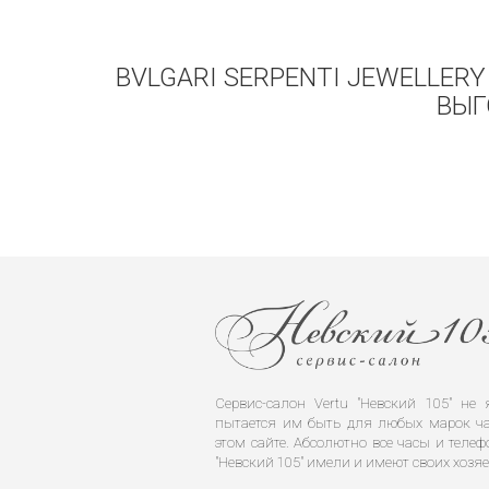
BVLGARI SERPENTI JEWELLER
ВЫГ
Сервис-салон Vertu "Невский 105" н
пытается им быть для любых марок ча
этом сайте. Абсолютно все часы и телеф
"Невский 105" имели и имеют своих хозяе