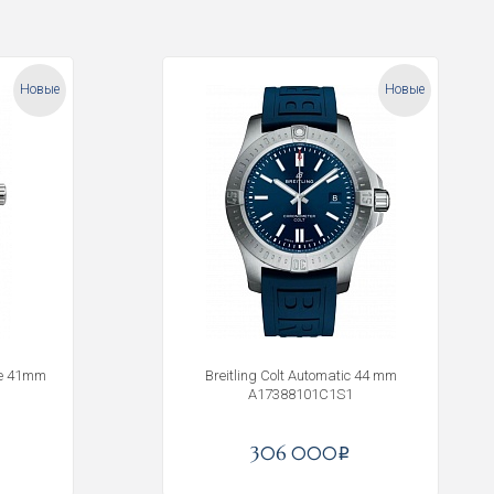
Новые
Новые
ge 41mm
Breitling Colt Automatic 44 mm
A17388101C1S1
306 000
i