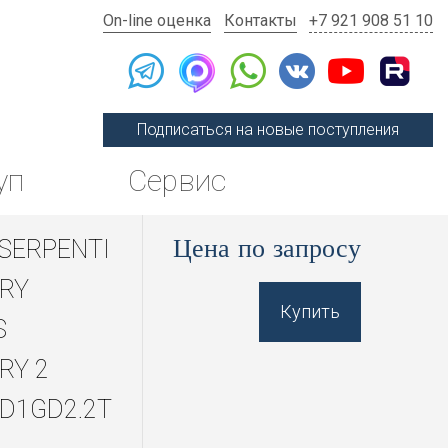
On-line оценка
Контакты
+7 921 908 51 10
Подписаться на новые поступления
уп
Сервис
Цена по запросу
 SERPENTI
RY
Купить
S
RY 2
D1GD2.2T