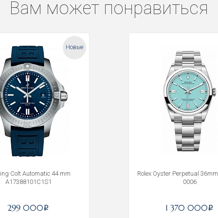
Вам может понравиться
Новые
tling Colt Automatic 44 mm
Rolex Oyster Perpetual 36mm
A17388101C1S1
0006
Получать на почту
299 000
1 370 000
i
i