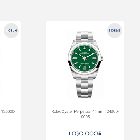
Новые
Новые
 126000-
Rolex Oyster Perpetual 41mm 124300-
0005
1 030 000
i