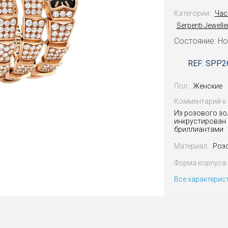
Категории:
Час
Serpenti Jewell
Состояние: Н
REF: SPP2
Пол:
Женские
Комментарий к 
Из розового зо
инкрустирован
бриллиантами
Материал:
Роз
Форма корпуса:
Все характерис