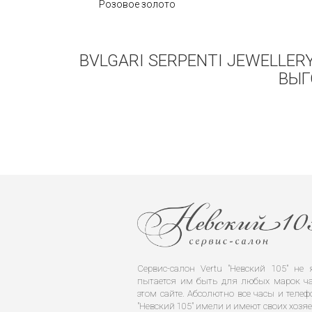
Розовое золото
BVLGARI SERPENTI JEWELLER
ВЫГ
Сервис-салон Vertu "Невский 105" н
пытается им быть для любых марок ча
этом сайте. Абсолютно все часы и телеф
"Невский 105" имели и имеют своих хозяе