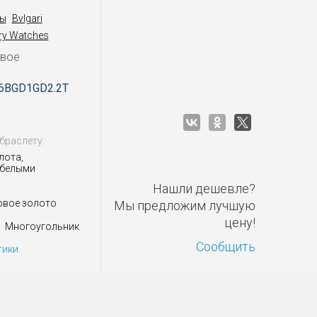
ы
Bvlgari
ery Watches
овое
6BGD1GD2.2T
браслету:
лота,
 белыми
Нашли дешевле?
овое золото
Мы предложим лучшую
цену!
Многоугольник
Сообщить
тики