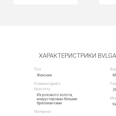
Новые
ХАРАКТЕРИСТРИКИ BVLGAR
Пол:
Фор
Женские
М
Комментарий к
Раз
Vertu Metawatch S1 Black Ceramic
браслету:
2
Из розового золота,
Мех
инкрустирован белыми
445 000
бриллиантами
i
К
Материал: