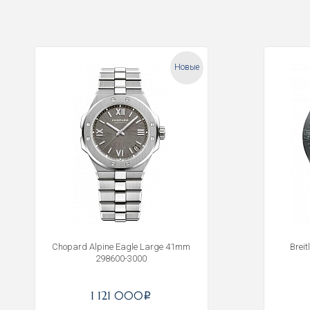
Новые
Chopard Alpine Eagle Large 41mm
Brei
298600-3000
1 121 000
i