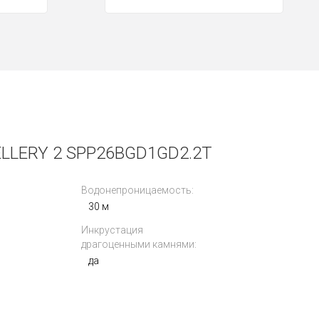
LLERY 2 SPP26BGD1GD2.2T
Водонепроницаемость:
30 м
Инкрустация
драгоценными камнями:
да