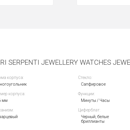
I SERPENTI JEWELLERY WATCHES JEWE
ма корпуса:
Стекло:
ногоугольник
Сапфировое
мер корпуса:
Функции:
6 мм
Минуты / Часы
анизм:
Циферблат:
варцевый
Черный, белые
бриллианты