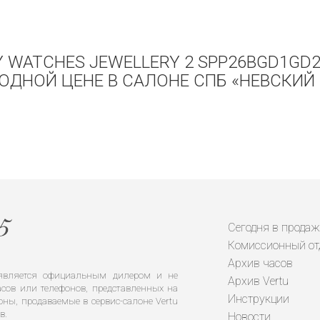
Y WATCHES JEWELLERY 2 SPP26BGD1GD
ОДНОЙ ЦЕНЕ В САЛОНЕ СПБ «НЕВСКИЙ 
Сегодня в продаж
Комиссионный от
Архив часов
е является официальным дилером и не
Архив Vertu
сов или телефонов, представленных на
Инструкции
оны, продаваемые в сервис-салоне Vertu
в.
Новости