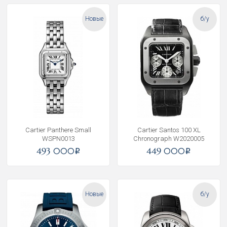
Новые
б/у
Cartier Panthere Small
Cartier Santos 100 XL
WSPN0013
Chronograph W2020005
493 000
449 000
i
i
Новые
б/у