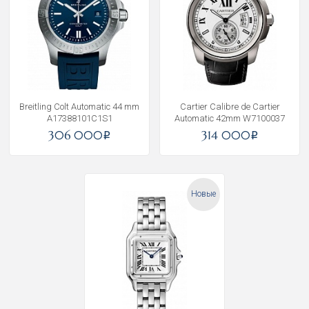
Breitling Colt Automatic 44 mm
Cartier Calibre de Cartier
A17388101C1S1
Automatic 42mm W7100037
306 000
314 000
i
i
Новые
Получать на почту