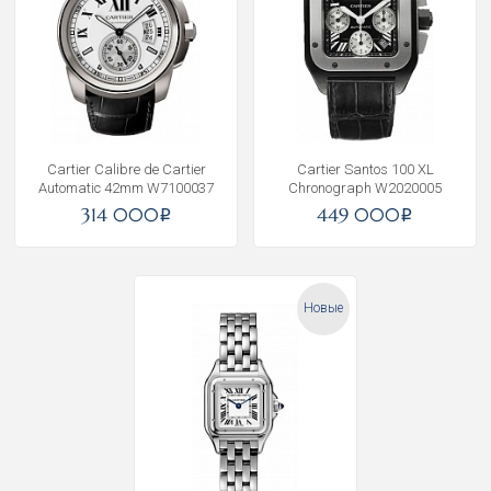
Cartier Calibre de Cartier
Cartier Santos 100 XL
Automatic 42mm W7100037
Chronograph W2020005
314 000
449 000
i
i
Новые
Получать на почту