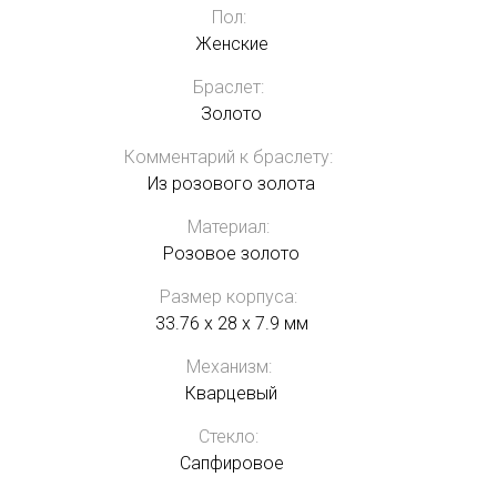
Пол:
Женские
Браслет:
Золото
Комментарий к браслету:
Из розового золота
Материал:
Розовое золото
Размер корпуса:
33.76 x 28 x 7.9 мм
Механизм:
Кварцевый
Стекло:
Сапфировое