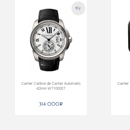
б/у
Cartier Calibre de Cartier Automatic
Cartier
42mm W7100037
314 000
i