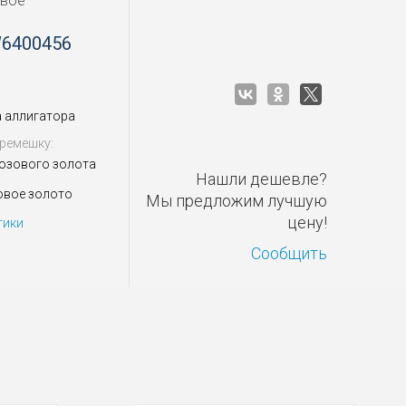
овое
W6400456
 аллигатора
ремешку:
розового золота
Нашли дешевле?
овое золото
Мы предложим лучшую
цену!
тики
Сообщить