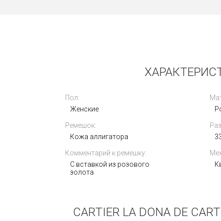
Новые
ХАРАКТЕРИСТ
Пол:
Мат
Женские
Р
Ремешок:
Раз
Breitling Colt Automatic 44 mm
A17388101C1S1
Кожа аллигатора
33
Комментарий к ремешку:
Мех
306 000
i
С вставкой из розового
К
золота
CARTIER LA DONA DE CAR