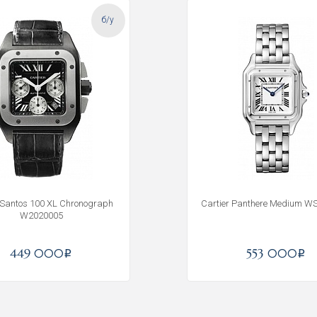
б/у
 Santos 100 XL Chronograph
Cartier Panthere Medium 
W2020005
Получать на почту
449 000
553 000
i
i