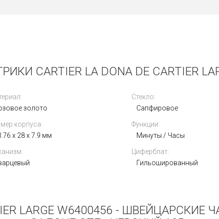
РИКИ CARTIER LA DONA DE CARTIER LA
ериал:
Стекло:
озовое золото
Сапфировое
мер корпуса:
Функции:
.76 x 28 x 7.9 мм
Минуты / Часы
анизм:
Циферблат:
варцевый
Гильошированный
TIER LARGE W6400456 - ШВЕЙЦАРСКИЕ 