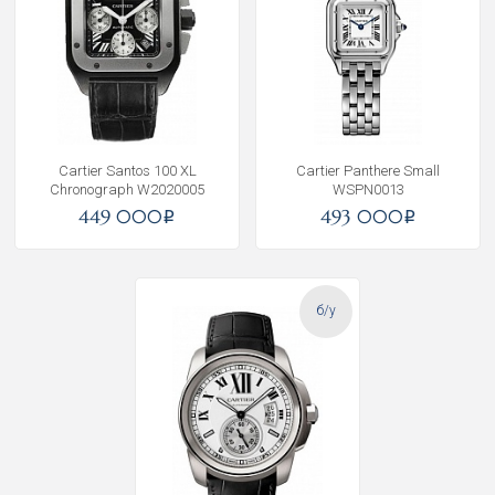
Cartier Santos 100 XL
Cartier Panthere Small
Chronograph W2020005
WSPN0013
449 000
493 000
i
i
б/у
Получать на почту