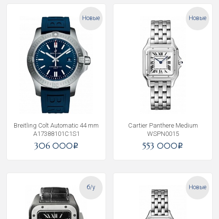
Новые
Новые
Breitling Colt Automatic 44 mm
Cartier Panthere Medium
A17388101C1S1
WSPN0015
306 000
553 000
i
i
б/у
Новые