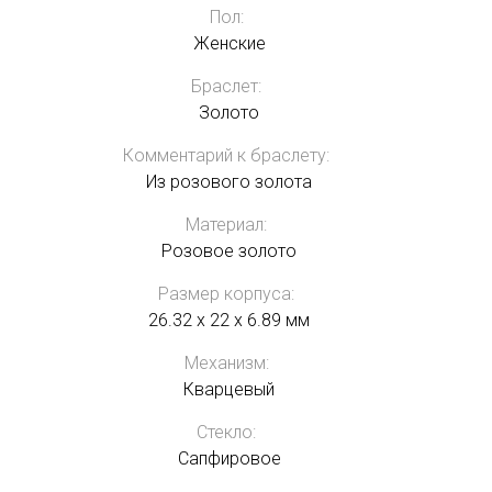
Пол:
Женские
Браслет:
Золото
Комментарий к браслету:
Из розового золота
Материал:
Розовое золото
Размер корпуса:
26.32 x 22 x 6.89 мм
Механизм:
Кварцевый
Стекло:
Сапфировое