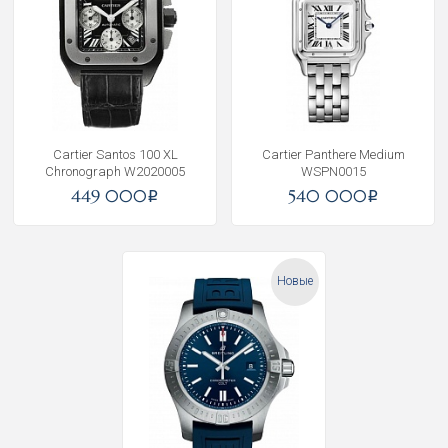
Cartier Santos 100 XL
Cartier Panthere Medium
Chronograph W2020005
WSPN0015
449 000
540 000
i
i
Новые
Получать на почту