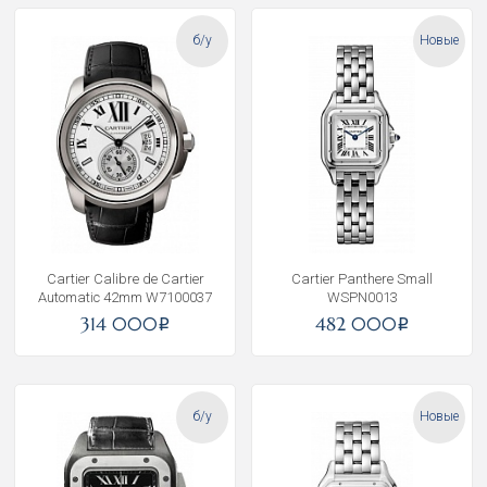
б/у
Новые
Cartier Calibre de Cartier
Cartier Panthere Small
Automatic 42mm W7100037
WSPN0013
314 000
482 000
i
i
б/у
Новые