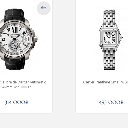
б/у
 Calibre de Cartier Automatic
Cartier Panthere Small W
42mm W7100037
Получать на почту
314 000
493 000
i
i