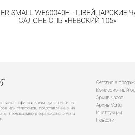
TIER SMALL WE60040H - ШВЕЙЦАРСКИЕ 
САЛОНЕ СПБ «НЕВСКИЙ 105»
Сегодня в продаж
Комиссионный от
Архив часов
е является официальным дилером и не
Архив Vertu
сов или телефонов, представленных на
Инструкции
оны, продаваемые в сервис-салоне Vertu
в.
Новости