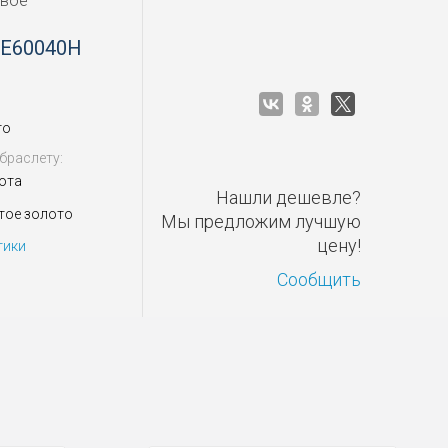
овое
WE60040H
то
браслету:
ота
Нашли дешевле?
тое золото
Мы предложим лучшую
цену!
тики
Сообщить