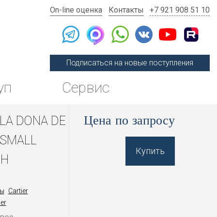
On-line оценка
Контакты
+7 921 908 51 10
Подписаться на новые поступления
уп
Сервис
Цена по запросу
 LA DONA DE
 SMALL
Купить
0H
ы
Cartier
er