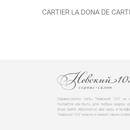
CARTIER LA DONA DE CAR
Сервис-салон Vertu "Невский 105" н
пытается им быть для любых марок ча
этом сайте. Абсолютно все часы и телеф
"Невский 105" имели и имеют своих хозяе