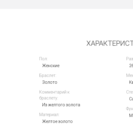
Новые
ХАРАКТЕРИСТ
Пол:
Раз
Женские
26
Браслет:
Мех
Cartier Panthere Medium WSPN0015
Золото
К
Комментарий к
Сте
553 000
браслету:
i
С
Из желтого золота
Фун
Материал:
М
Желтое золото