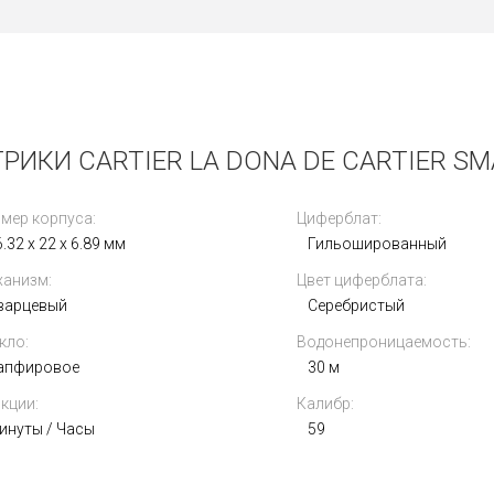
РИКИ CARTIER LA DONA DE CARTIER SM
мер корпуса:
Циферблат:
.32 x 22 x 6.89 мм
Гильошированный
анизм:
Цвет циферблата:
варцевый
Серебристый
кло:
Водонепроницаемость:
апфировое
30 м
кции:
Калибр:
инуты / Часы
59