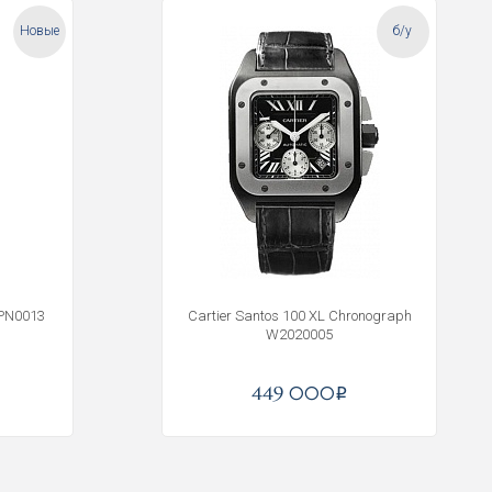
Новые
б/у
SPN0013
Cartier Santos 100 XL Chronograph
W2020005
449 000
i