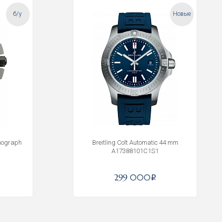
б/у
Новые
onograph
Breitling Colt Automatic 44 mm
A17388101C1S1
299 000
i