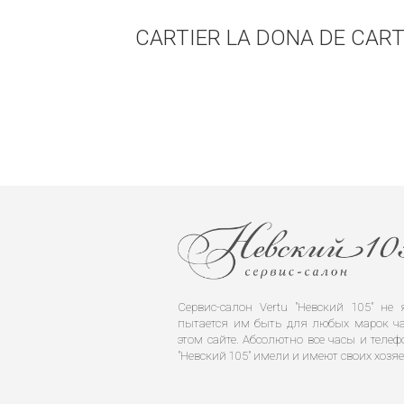
CARTIER LA DONA DE CAR
Сервис-салон Vertu "Невский 105" н
пытается им быть для любых марок ча
этом сайте. Абсолютно все часы и телеф
"Невский 105" имели и имеют своих хозяе