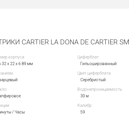
РИКИ CARTIER LA DONA DE CARTIER SM
мер корпуса:
Циферблат:
.32 x 22 x 6.89 мм
Гильошированный
анизм:
Цвет циферблата:
варцевый
Серебристый
кло:
Водонепроницаемость:
апфировое
30 м
кции:
Калибр:
инуты / Часы
59