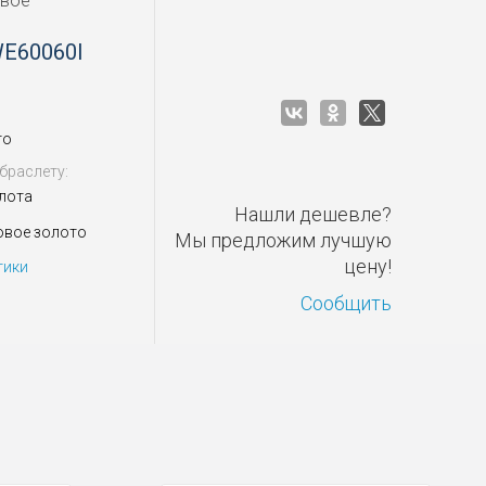
овое
WE60060I
то
браслету:
лота
Нашли дешевле?
овое золото
Мы предложим лучшую
цену!
тики
Сообщить