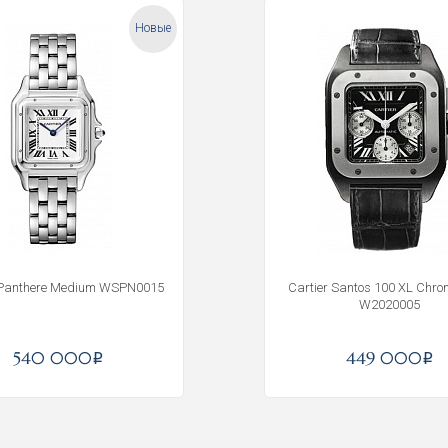
Новые
 Panthere Medium WSPN0015
Cartier Santos 100 XL Chr
W2020005
Получать на почту
540 000
449 000
i
i