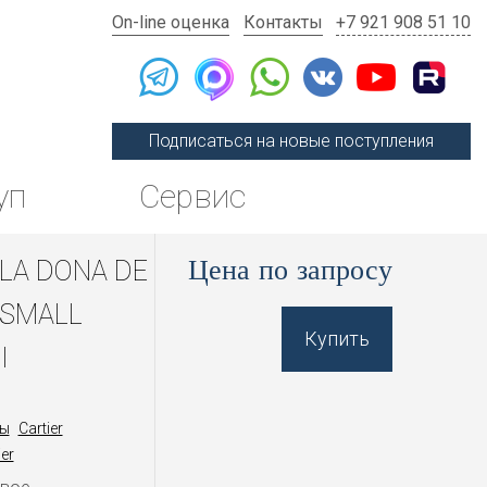
On-line оценка
Контакты
+7 921 908 51 10
Подписаться на новые поступления
уп
Сервис
Цена по запросу
 LA DONA DE
 SMALL
Купить
I
ы
Cartier
er