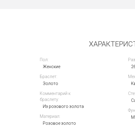
б/у
ХАРАКТЕРИСТ
Пол:
Раз
Женские
26
Браслет:
Мех
Cartier Calibre de Cartier Automatic
42mm W7100037
Золото
К
Комментарий к
Сте
314 000
браслету:
i
С
Из розового золота
Фун
Материал:
М
Розовое золото