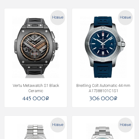
Новые
Новые
Vertu Metawatch S1 Black
Breitling Colt Automatic 44 mm
Ceramic
A17388101C1S1
445 000
306 000
i
i
Новые
Новые