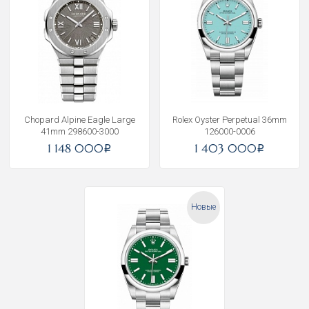
Chopard Alpine Eagle Large
Rolex Oyster Perpetual 36mm
41mm 298600-3000
126000-0006
1 148 000
1 403 000
i
i
Новые
Получать на почту