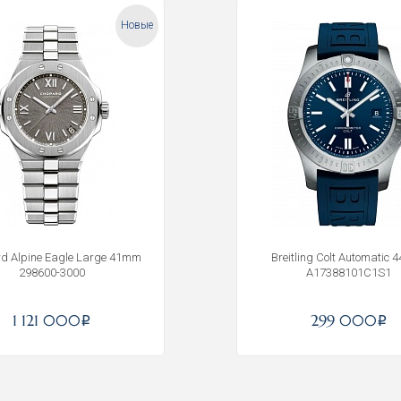
Новые
d Alpine Eagle Large 41mm
Breitling Colt Automatic 
298600-3000
A17388101C1S1
Получать на почту
1 121 000
299 000
i
i