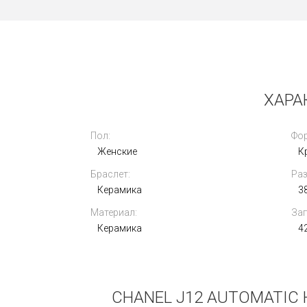
Новые
ХАРА
Пол:
Фор
Женские
К
Браслет:
Раз
Rolex Explorer II Oyster 42mm 226570-
Керамика
0001
3
Материал:
Зап
Керамика
4
CHANEL J12 AUTOMATIC 