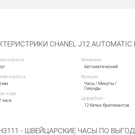
КТЕРИСТРИКИ CHANEL J12 AUTOMATIC 
ма корпуса:
Механизм:
руг
Автоматический
мер корпуса:
Функции:
8 мм
Часы / Минуты /
Секунды
ас хода:
Циферблат:
2 часа
12 белых бриллиантов
H3111 - ШВЕЙЦАРСКИЕ ЧАСЫ ПО ВЫГО