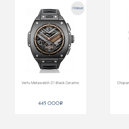
Новые
Vertu Metawatch S1 Black Ceramic
Chopar
445 000
i