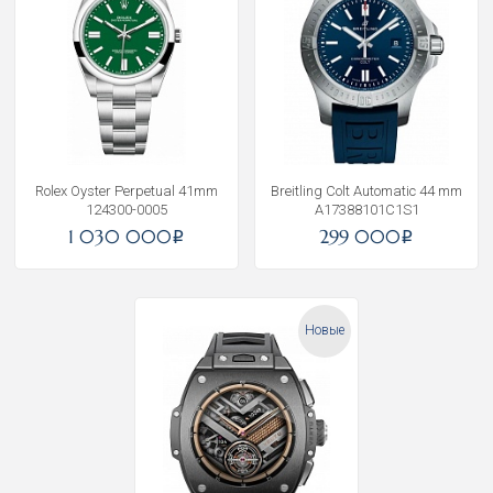
Rolex Oyster Perpetual 41mm
Breitling Colt Automatic 44 mm
124300-0005
A17388101C1S1
1 030 000
299 000
i
i
Новые
Получать на почту