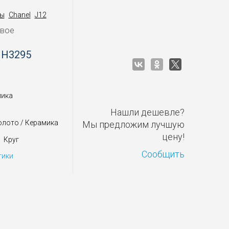
ы
Chanel
J12
овое
 H3295
мика
Нашли дешевле?
олото / Керамика
Мы предложим лучшую
цену!
Круг
Сообщить
тики