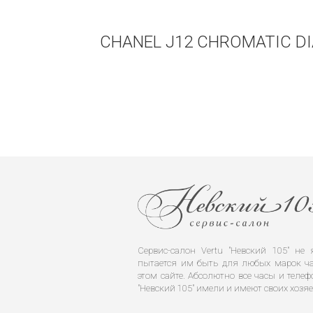
CHANEL J12 CHROMATIC D
Сервис-салон Vertu "Невский 105" н
пытается им быть для любых марок ча
этом сайте. Абсолютно все часы и телеф
"Невский 105" имели и имеют своих хозяе