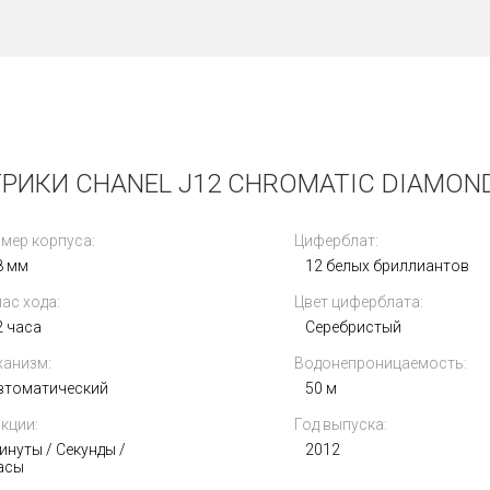
РИКИ CHANEL J12 CHROMATIC DIAMOND
мер корпуса:
Циферблат:
8 мм
12 белых бриллиантов
ас хода:
Цвет циферблата:
2 часа
Серебристый
анизм:
Водонепроницаемость:
втоматический
50 м
кции:
Год выпуска:
инуты / Секунды /
2012
асы