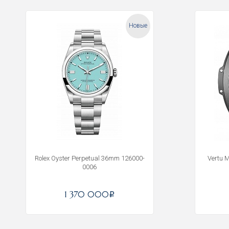
Новые
Rolex Oyster Perpetual 36mm 126000-
Vertu 
0006
1 370 000
i