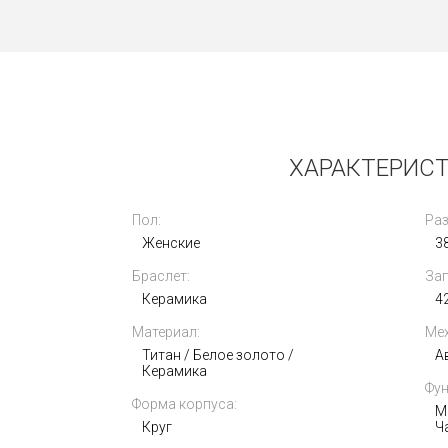
Новые
ХАРАКТЕРИСТ
Пол:
Раз
Женские
3
Браслет:
Зап
Rolex Oyster Perpetual 41mm 124300-
Керамика
0005
4
Материал:
Мех
1 030 000
i
Титан / Белое золото /
А
Керамика
Фун
Форма корпуса:
М
Круг
Ч