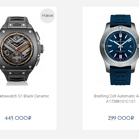
Новые
Metawatch S1 Black Ceramic
Breitling Colt Automatic 
A17388101C1S1
Получать на почту
445 000
299 000
i
i