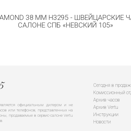
IAMOND 38 MM H3295 - ШВЕЙЦАРСКИЕ 
САЛОНЕ СПБ «НЕВСКИЙ 105»
Сегодня в продаж
Комиссионный от
Архив часов
е является официальным дилером и не
Архив Vertu
сов или телефонов, представленных на
Инструкции
оны, продаваемые в сервис-салоне Vertu
в.
Новости