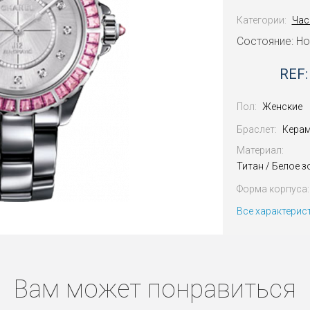
Категории:
Час
Состояние: Н
REF:
Пол:
Женские
Браслет:
Кера
Материал:
Титан / Белое з
Форма корпуса:
Все характерис
Вам может понравиться