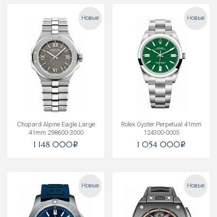
Новые
Новые
Chopard Alpine Eagle Large
Rolex Oyster Perpetual 41mm
41mm 298600-3000
124300-0005
1 148 000
1 054 000
i
i
Новые
Новые