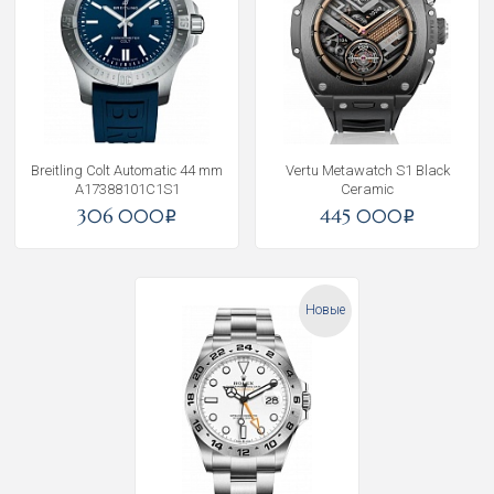
Breitling Colt Automatic 44 mm
Vertu Metawatch S1 Black
A17388101C1S1
Ceramic
306 000
445 000
i
i
Новые
Получать на почту