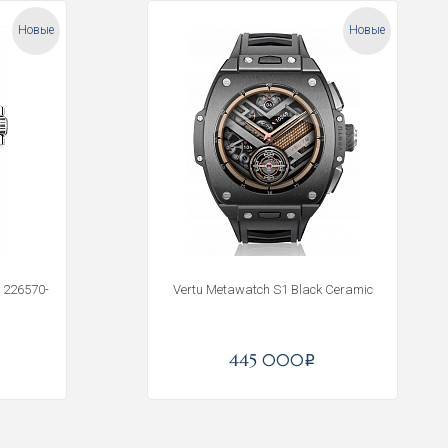
Новые
Новые
m 226570-
Vertu Metawatch S1 Black Ceramic
445 000
i