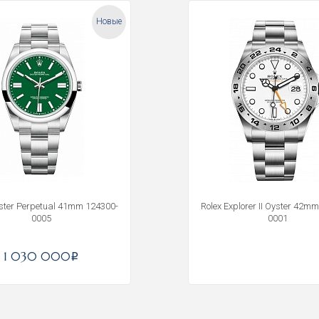
Новые
yster Perpetual 41mm 124300-
Rolex Explorer II Oyster 42m
0005
0001
Получать на почту
1 030 000
i