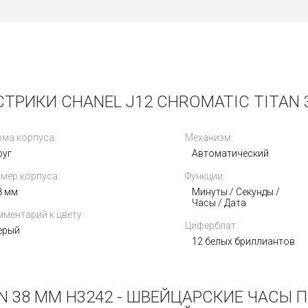
ТРИКИ CHANEL J12 CHROMATIC TITAN 
ма корпуса:
Механизм:
руг
Автоматический
мер корпуса:
Функции:
8 мм
Минуты / Секунды /
Часы / Дата
ментарий к цвету:
Циферблат:
ерый
12 белых бриллиантов
AN 38 MM H3242 - ШВЕЙЦАРСКИЕ ЧАСЫ 