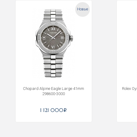
Новые
Chopard Alpine Eagle Large 41mm
Rolex O
298600-3000
1 121 000
i