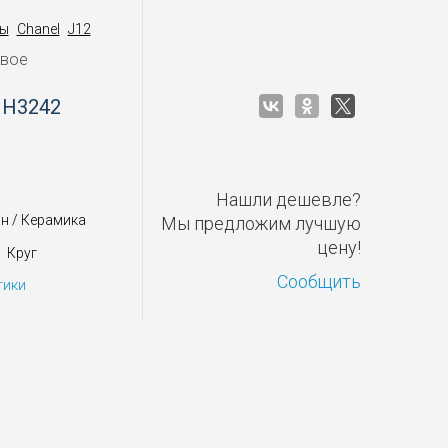
ы
Chanel
J12
овое
 H3242
Нашли дешевле?
н / Керамика
Мы предложим лучшую
цену!
Круг
Сообщить
тики