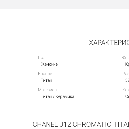
Новые
ХАРАКТЕРИС
Пол:
Фор
Женские
К
Браслет:
Раз
Breitling Colt Automatic 44 mm
A17388101C1S1
Титан
3
Материал:
Ком
299 000
i
Титан / Керамика
С
CHANEL J12 CHROMATIC TIT