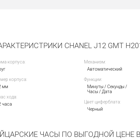
АРАКТЕРИСТРИКИ CHANEL J12 GMT H20
ма корпуса:
Механизм:
руг
Автоматический
мер корпуса:
Функции:
2 мм
Минуты / Секунды /
Часы / Дата
ас хода:
Цвет циферблата:
2 часа
Черный
ВЕЙЦАРСКИЕ ЧАСЫ ПО ВЫГОДНОЙ ЦЕНЕ В