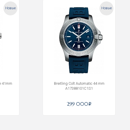
Новые
Новые
ge 41mm
Breitling Colt Automatic 44 mm
A17388101C1S1
299 000
i