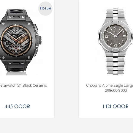
Новые
Metawatch S1 Black Ceramic
Chopard Alpine Eagle Lar
298600-3000
Получать на почту
445 000
1 121 000
i
i