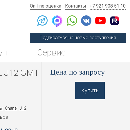
On-line оценка
Контакты
+7 921 908 51 10
Подписаться на новые поступления
уп
Сервис
Цена по запросу
 J12 GMT
Купить
ы
Chanel
J12
овое