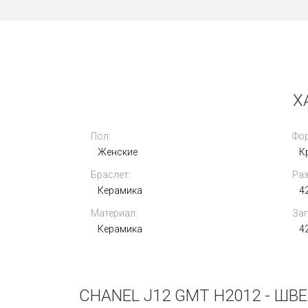
Новые
Х
Пол:
Фор
Женские
К
Браслет:
Раз
Rolex Oyster Perpetual 41mm 124300-
Керамика
0005
4
Материал:
Зап
1 030 000
i
Керамика
4
CHANEL J12 GMT H2012 - Ш