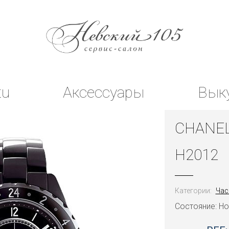
tu
Аксессуары
Вык
CHANEL
H2012
Категории:
Час
Состояние: Н