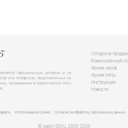
Сегодня в продаж
Комиссионный от
Архив часов
е является официальным дилером и не
Архив Vertu
сов или телефонов, представленных на
Инструкции
оны, продаваемые в сервис-салоне Vertu
в.
Новости
оферта
Использование cookies
Согласие на обработку персональных данных
© salon105.ru, 2005-2026