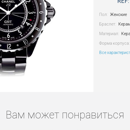
REF:
Пол:
Женские
Браслет:
Кера
Материал:
Кер
Форма корпуса:
Все характерис
Вам может понравиться