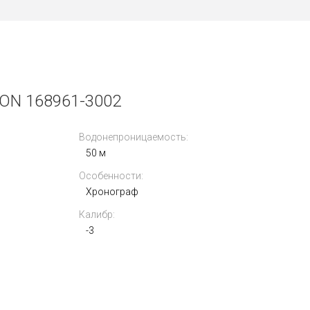
N 168961-3002
Водонепроницаемость:
50 м
Особенности:
Хронограф
Калибр:
-3