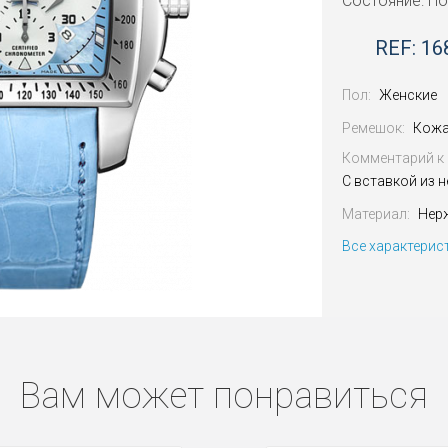
Состояние: Н
REF: 16
Пол:
Женские
Ремешок:
Кожа
Комментарий к 
С вставкой из 
Материал:
Нер
Все характерис
Вам может понравиться