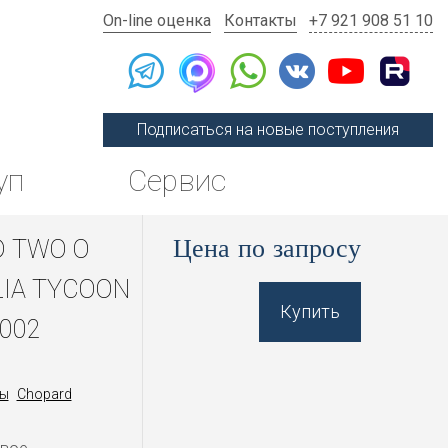
On-line оценка
Контакты
+7 921 908 51 10
Подписаться на новые поступления
уп
Сервис
Цена по запросу
 TWO O
LIA TYCOON
Купить
3002
ы
Chopard