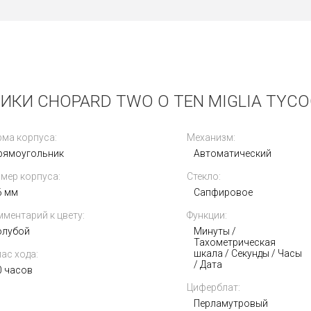
ИКИ CHOPARD TWO O TEN MIGLIA TYCOO
ма корпуса:
Механизм:
рямоугольник
Автоматический
мер корпуса:
Стекло:
6 мм
Сапфировое
ментарий к цвету:
Функции:
олубой
Минуты /
Тахометрическая
шкала / Секунды / Часы
ас хода:
/ Дата
0 часов
Циферблат:
Перламутровый