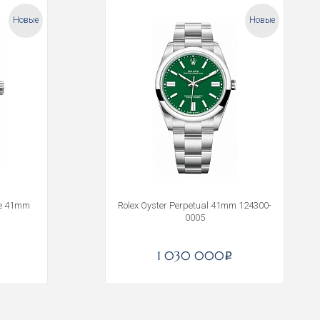
Новые
Новые
ge 41mm
Rolex Oyster Perpetual 41mm 124300-
0005
1 030 000
i