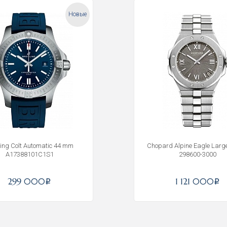
Новые
tling Colt Automatic 44 mm
Chopard Alpine Eagle Lar
A17388101C1S1
298600-3000
299 000
1 121 000
i
i
Получать на почту