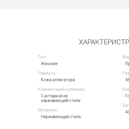
Новые
ХАРАКТЕРИСТР
Пол:
Фор
Женские
П
Ремешок:
Раз
Rolex Oyster Perpetual 36mm 126000-
Кожа аллигатора
0006
4
Комментарий к ремешку:
Ком
1 370 000
i
С вставкой из
Г
нержавеющей стали
Зап
Материал:
4
Нержавеющая сталь