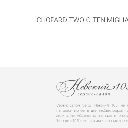
CHOPARD TWO O TEN MIGLI
Сервис-салон Vertu "Невский 105" н
пытается им быть для любых марок ча
этом сайте. Абсолютно все часы и телеф
"Невский 105" имели и имеют своих хозяе