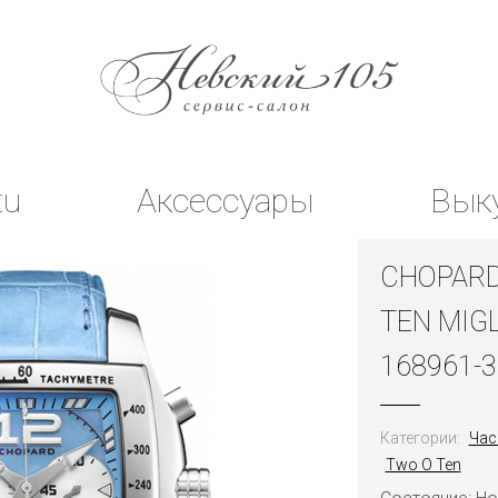
tu
Аксессуары
Вык
CHOPARD
TEN MIG
168961-
Категории:
Час
Two O Ten