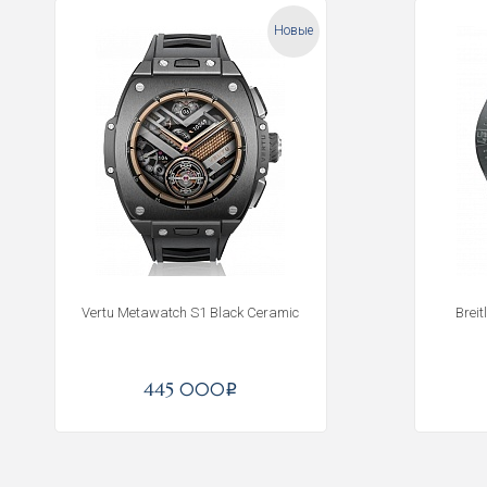
Новые
Vertu Metawatch S1 Black Ceramic
Brei
445 000
i