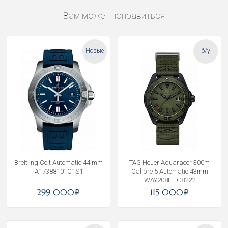
Вам может понравиться
Новые
б/у
Breitling Colt Automatic 44 mm
TAG Heuer Aquaracer 300m
A17388101C1S1
Calibre 5 Automatic 43mm
WAY208E.FC8222
299 000
115 000
i
i