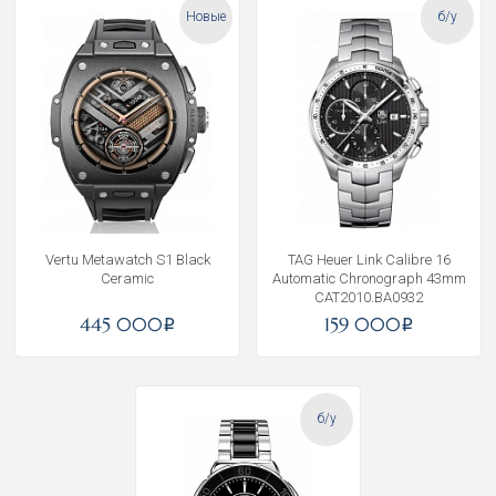
Новые
б/у
Vertu Metawatch S1 Black
TAG Heuer Link Calibre 16
Ceramic
Automatic Chronograph 43mm
CAT2010.BA0932
445 000
159 000
i
i
б/у