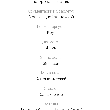
полированной стали
Комментарий к браслету:
C раскладной застежкой
Форма корпуса:
Круг
Диаметр:
Получать на почту
41 мм
Запас хода:
38 часов
Механизм:
Автоматический
Стекло:
Сапфировое
Функции:
Минуты / Секунды / Часы / Дата /