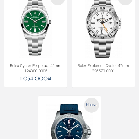
Rolex Oyster Perpetual 41mm
Rolex Explorer II Oyster 42mm
124300-0005
226570-0001
1 054 000
i
Новые