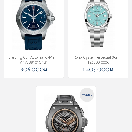
Получать на почту
Breitling Colt Automatic 44 mm
Rolex Oyster Perpetual 36mm
A17388101C1S1
126000-0006
306 000
1 403 000
i
i
Новые