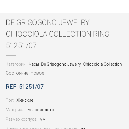
DE GRISOGONO JEWELRY
CHIOCCIOLA COLLECTION RING
51251/07
Категории:
Часы
De Grisogono Jewelry
Chiocciola Collection
Состояние: Новое
REF: 51251/07
Пол:
Женские
Материал:
Белое золото
Размер корпуса:
мм
Инкрустация драгоценными камнями:
да