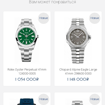
Вам может понравиться
Новые
Новые
Rolex Oyster Perpetual 41mm
Chopard Alpine Eagle Large
124300-0005
41mm 298600-3000
1 054 000
1 148 000
i
i
Новые
Новые