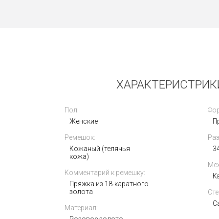
Новые
ХАРАКТЕРИСТРИКИ
Пол:
Фор
Женские
П
Ремешок:
Раз
Rolex Explorer II Oyster 42mm 226570-
Кожаный (телячья
0001
34
кожа)
Мех
Комментарий к ремешку:
К
Пряжка из 18-каратного
золота
Сте
С
Материал: