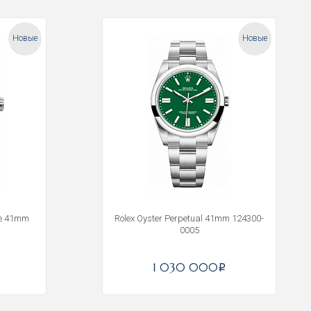
Новые
Новые
ge 41mm
Rolex Oyster Perpetual 41mm 124300-
0005
1 030 000
i