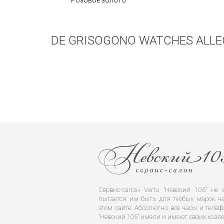
Розовое золото
DE GRISOGONO WATCHES ALLE
Сервис-салон Vertu "Невский 105" н
пытается им быть для любых марок ча
этом сайте. Абсолютно все часы и телеф
"Невский 105" имели и имеют своих хозяе