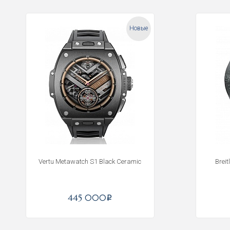
Новые
Vertu Metawatch S1 Black Ceramic
Brei
445 000
i