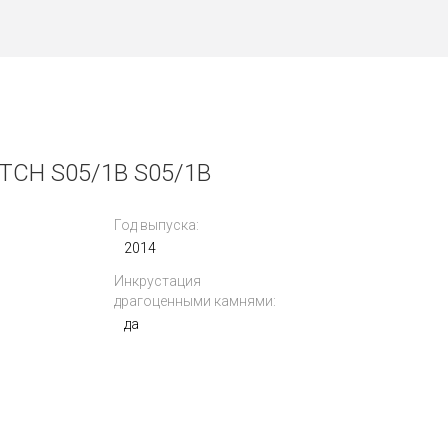
CH S05/1B S05/1B
Год выпуска:
2014
Инкрустация
драгоценными камнями:
да