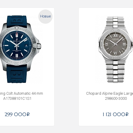
Новые
tling Colt Automatic 44 mm
Chopard Alpine Eagle Lar
A17388101C1S1
298600-3000
Получать на почту
299 000
1 121 000
i
i