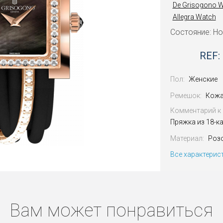
De Grisogono 
Allegra Watch
Состояние: Н
REF:
Пол:
Женские
Ремешок:
Кожа
Комментарий к 
Пряжка из 18-к
Материал:
Роз
Все характерис
Вам может понравиться