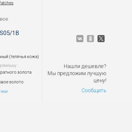
Watches
овое
 S05/1B
ный (телячья кожа)
ремешку:
Нашли дешевле?
аратного золота
Мы предложим лучшую
цену!
овое золото
Сообщить
тики