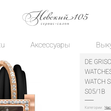
tu
Аксессуары
Вык
DE GRIS
WATCHES
WATCH S
S05/1B
Категории:
Час