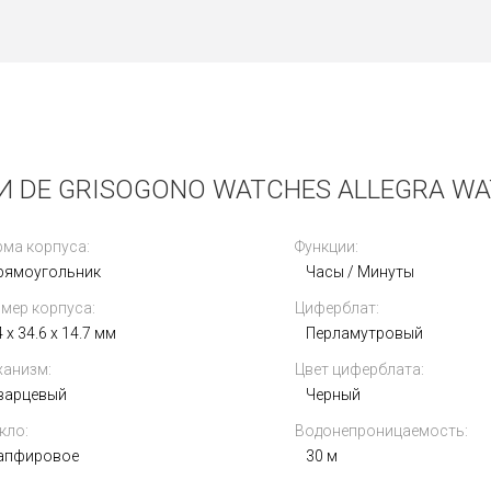
 DE GRISOGONO WATCHES ALLEGRA WAT
ма корпуса:
Функции:
рямоугольник
Часы / Минуты
мер корпуса:
Циферблат:
 x 34.6 x 14.7 мм
Перламутровый
анизм:
Цвет циферблата:
варцевый
Черный
кло:
Водонепроницаемость:
апфировое
30 м