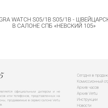
GRA WATCH S05/1B S05/1B - ШВЕЙЦАР
В САЛОНЕ СПБ «НЕВСКИЙ 105»
Сегодня в продаж
Комиссионный от
Архив часов
е является официальным дилером и не
Архив Vertu
сов или телефонов, представленных на
Инструкции
оны, продаваемые в сервис-салоне Vertu
в.
Новости