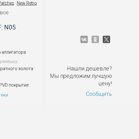
Watches
New Retro
овое
: N05
 аллигатора
ремешку:
Нашли дешевле?
аратного золота
Мы предложим лучшую
цену!
 PVD покрытие
Сообщить
тики