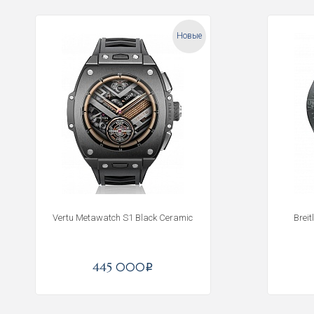
Новые
Vertu Metawatch S1 Black Ceramic
Brei
445 000
i