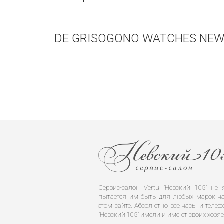
DE GRISOGONO WATCHES NEW
Сервис-салон Vertu "Невский 105" н
пытается им быть для любых марок ча
этом сайте. Абсолютно все часы и телеф
"Невский 105" имели и имеют своих хозяе