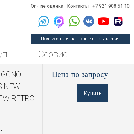
On-line оценка
Контакты
+7 921 908 51 10
Подписаться на новые поступления
уп
Сервис
Цена по запросу
OGONO
S NEW
Купить
EW RETRO
ы