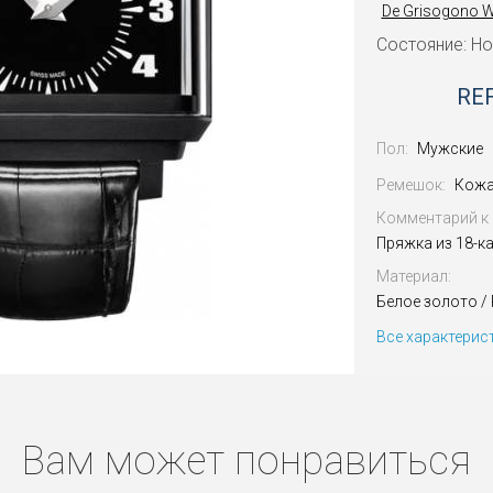
De Grisogono 
Состояние: Н
REF
Пол:
Мужские
Ремешок:
Кожа
Комментарий к 
Пряжка из 18-к
Материал:
Белое золото /
Все характерис
Вам может понравиться