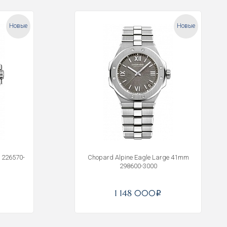
Новые
Новые
m 226570-
Chopard Alpine Eagle Large 41mm
298600-3000
1 148 000
i