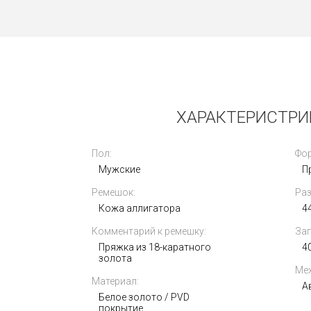
Новые
ХАРАКТЕРИСТРИ
Пол:
Фор
Мужские
П
Ремешок:
Раз
Rolex Oyster Perpetual 41mm 124300-
Кожа аллигатора
0005
4
Комментарий к ремешку:
Зап
1 054 000
i
Пряжка из 18-каратного
4
золота
Мех
Материал:
А
Белое золото / PVD
покрытие