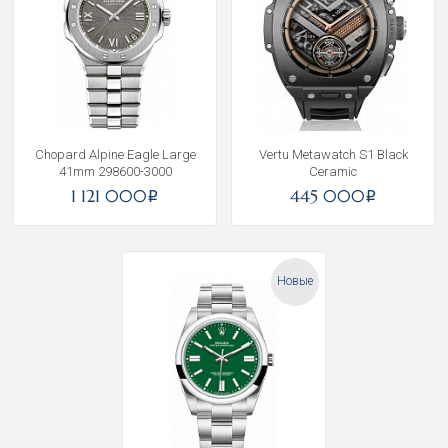
Chopard Alpine Eagle Large
Vertu Metawatch S1 Black
41mm 298600-3000
Ceramic
1 121 000
445 000
i
i
Новые