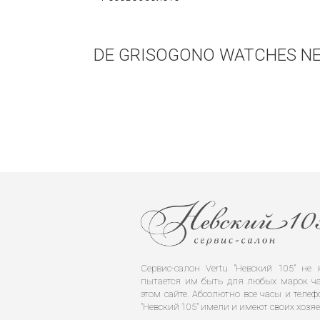
DE GRISOGONO WATCHES N
Сервис-салон Vertu "Невский 105" н
пытается им быть для любых марок ча
этом сайте. Абсолютно все часы и телеф
"Невский 105" имели и имеют своих хозяе