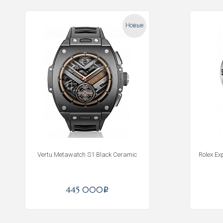
Новые
Vertu Metawatch S1 Black Ceramic
Rolex Ex
445 000
i