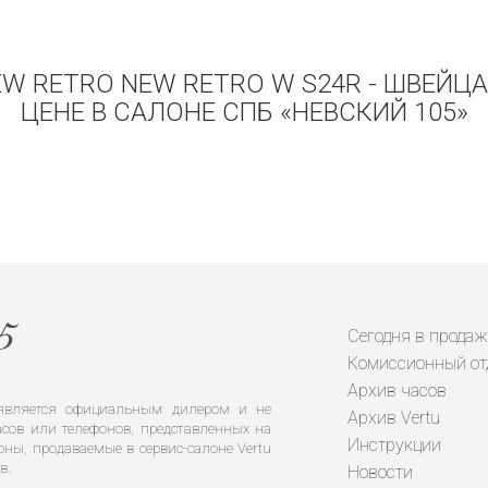
EW RETRO NEW RETRO W S24R - ШВЕЙЦ
ЦЕНЕ В САЛОНЕ СПБ «НЕВСКИЙ 105»
Сегодня в продаж
Комиссионный от
Архив часов
е является официальным дилером и не
Архив Vertu
сов или телефонов, представленных на
Инструкции
оны, продаваемые в сервис-салоне Vertu
в.
Новости