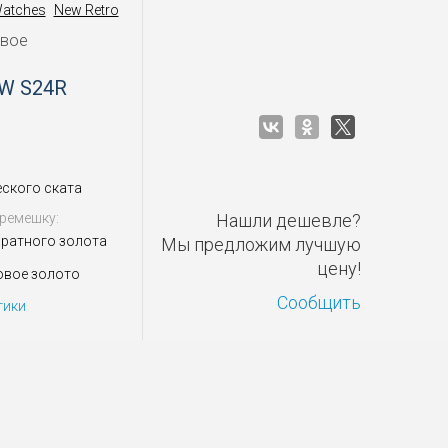
Watches
New Retro
овое
 W S24R
ского ската
ремешку:
Нашли дешевле?
аратного золота
Мы предложим лучшую
цену!
овое золото
Сообщить
тики