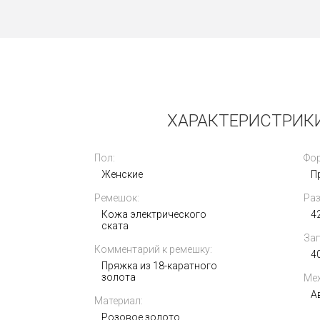
Новые
ХАРАКТЕРИСТРИКИ
Пол:
Фор
Женские
П
Ремешок:
Раз
Rolex Oyster Perpetual 41mm 124300-
Кожа электрического
0005
4
ската
Зап
Комментарий к ремешку:
1 030 000
i
4
Пряжка из 18-каратного
золота
Мех
А
Материал:
Розовое золото