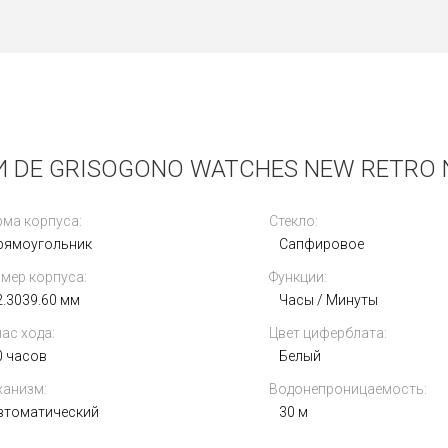
 DE GRISOGONO WATCHES NEW RETRO 
ма корпуса:
Стекло:
рямоугольник
Сапфировое
мер корпуса:
Функции:
2.3039.60 мм
Часы / Минуты
ас хода:
Цвет циферблата:
0 часов
Белый
анизм:
Водонепроницаемость:
втоматический
30 м