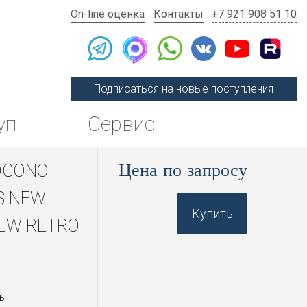
On-line оценка
Контакты
+7 921 908 51 10
Подписаться на новые поступления
уп
Сервис
Цена по запросу
OGONO
S NEW
Купить
EW RETRO
ы