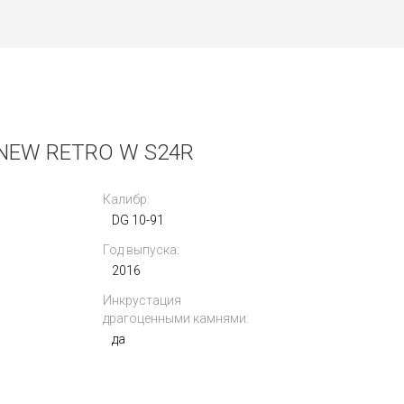
NEW RETRO W S24R
Калибр:
DG 10-91
Год выпуска:
2016
Инкрустация
драгоценными камнями:
да