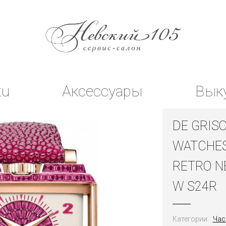
tu
Аксессуары
Вык
DE GRIS
WATCHE
RETRO N
W S24R
Категории:
Час