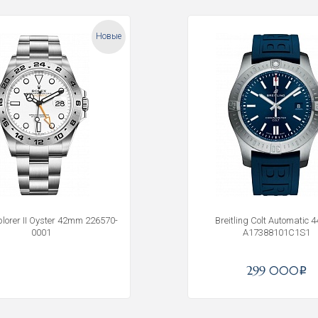
Новые
plorer II Oyster 42mm 226570-
Breitling Colt Automatic 
0001
A17388101C1S1
Получать на почту
299 000
i