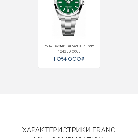
Rolex Oyster Perpetual 41mm
124300-0005
Получать на почту
1 054 000
i
ХАРАКТЕРИСТРИКИ FRANC