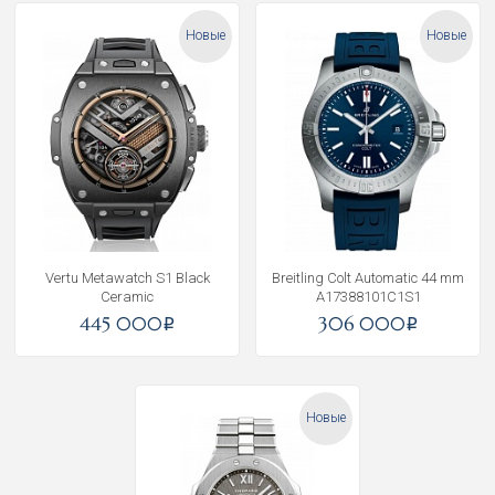
Новые
Новые
Vertu Metawatch S1 Black
Breitling Colt Automatic 44 mm
Ceramic
A17388101C1S1
445 000
306 000
i
i
Новые