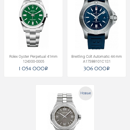
Rolex Oyster Perpetual 41mm
Breitling Colt Automatic 44 mm
124300-0005
A17388101C1S1
1 054 000
306 000
i
i
Новые