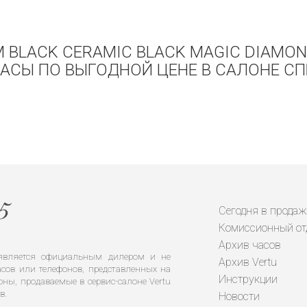
 BLACK CERAMIC BLACK MAGIC DIAMONDS
АСЫ ПО ВЫГОДНОЙ ЦЕНЕ В САЛОНЕ СПБ
Сегодня в продаж
Комиссионный от
Архив часов
е является официальным дилером и не
Архив Vertu
сов или телефонов, представленных на
Инструкции
оны, продаваемые в сервис-салоне Vertu
в.
Новости