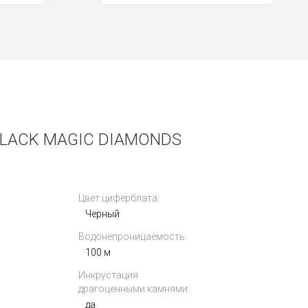
BLACK MAGIC DIAMONDS
Цвет циферблата:
Черный
Водонепроницаемость:
100 м
Инкрустация
драгоценными камнями:
да