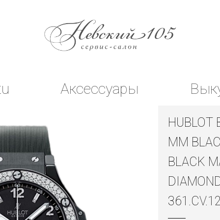
tu
Аксессуары
Вык
HUBLOT 
MM BLAC
BLACK M
DIAMON
361.CV.1