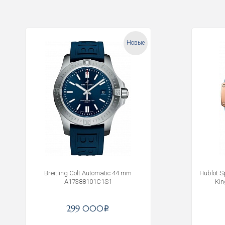
Новые
Breitling Colt Automatic 44 mm
Hublot S
A17388101C1S1
Ki
299 000
i