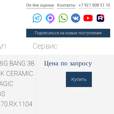
On-line оценка
Контакты
+7 921 908 51 10
Подписаться на новые поступления
уп
Сервис
Цена по запросу
BIG BANG 38
K CERAMIC
Купить
AGIC
DS
270.RX.1104