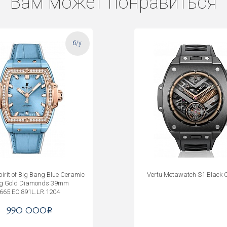
Вам может понравиться
б/у
pirit of Big Bang Blue Ceramic
Vertu Metawatch S1 Black 
ng Gold Diamonds 39mm
Получать на почту
665.EO.891L.LR.1204
990 000
i