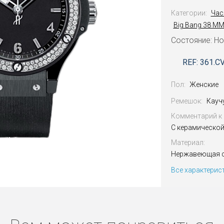
Категории:
Час
Big Bang 38 M
Состояние: Н
REF: 361.C
Пол:
Женские
Ремешок:
Кауч
Комментарий к 
С керамической
Материал:
Нержавеющая с
Все характерис