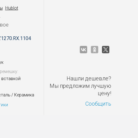
ы
Hublot
M
овое
V.1270.RX.1104
ук
ремешку:
Нашли дешевле?
 вставкой
Мы предложим лучшую
цену!
таль / Керамика
Сообщить
тики