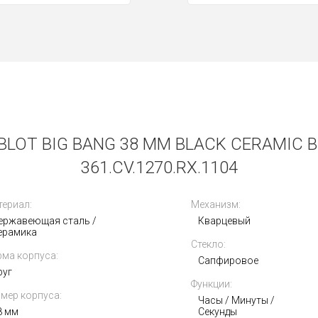
LOT BIG BANG 38 MM BLACK CERAMIC 
361.CV.1270.RX.1104
ериал:
Механизм:
ержавеющая сталь /
Кварцевый
ерамика
Стекло:
ма корпуса:
Сапфировое
руг
Функции:
мер корпуса:
Часы / Минуты /
8 мм
Секунды