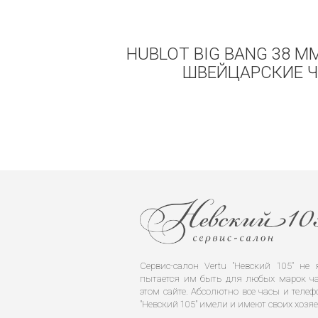
HUBLOT BIG BANG 38 MM
ШВЕЙЦАРСКИЕ Ч
Сервис-салон Vertu "Невский 105" н
пытается им быть для любых марок ча
этом сайте. Абсолютно все часы и телеф
"Невский 105" имели и имеют своих хозяе